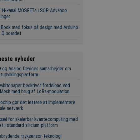
V N-kanal MOSFETs i SOP Advance
inger
eBook med fokus på design med Arduino
 Q boardet
neste nyheder
 og Analog Devices samarbejder om
tudviklingsplatform
whitepaper beskriver fordelene ved
Mesh med brug af LoRa-modulation
ochip gør det lettere at implementere
ale netværk
pæl for skalerbar kvantecomputing med
t i standard silicium-platform
brydende tryksensor-teknologi