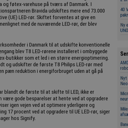
lka og føtex-varehuse på tværs af Danmark. I
40 
tionspartneren Bravida udskiftes mere end 73.000
pakn
ktive (UE) LED-rør. Skiftet forventes at give en
menlignet med de nuværende LED-rør, der blev
Ny 
UNO
virksomheder i Danmark til at udskifte konventionelle
Dengang blev T8 LED-rørene installeret i ombyggede
Se
ex-butikker som et led i en større energioptimering.
AMD
idt og udskifter de første T8 Philips LED-rør med
robo
 en pæn reduktion i energiforbruget uden at gå på
Nyt 
Neo
r blandt de første til at skifte til LED, ikke er
Micr
 være gode besparelser at hente ved at opgradere
neur
 viser igen vejen ved at optimere yderligere og
Mile
g 17 procent ved at opgradere til UE LED-rør, siger
afsæ
ger hos Signify.
Bane