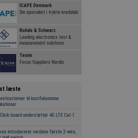
ICAPE Denmark
Din specialist i trykte kredsløb
Rohde & Schwarz
Leading electronics test &
measurement solutions
Texim
Focus Suppliers Nordic
st læste
estsystemer til kostfølsomme
ikationer
Click-board understøtter 4G LTE Cat 1
xis introducerer verdens første 2-wire,
t Hall switch