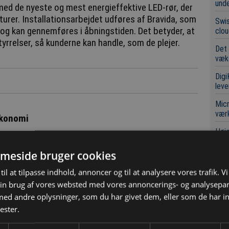
unde
med de nyeste og mest energieffektive LED-rør, der
urer. Installationsarbejdet udføres af Bravida, som
Swis
, og kan gennemføres i åbningstiden. Det betyder, at
clou
tyrrelser, så kunderne kan handle, som de plejer.
Det
væk
Digi
leve
Micr
værk
økonomi
Høje
led
a og føtex-butikkerne på tværs af Danmark startede i
meside bruger cookies
julehandlen i år.
til at tilpasse indhold, annoncer og til at analysere vores trafik. V
varekoncerner har vi et ansvar for at drive vores
Læ
in brug af vores websted med vores annoncerings- og analysepa
igt. Ved at opgradere LED-rørene reducerer vi vores
d andre oplysninger, som du har givet dem, eller som de har in
evarer den samme høje lyskvalitet til glæde for både
ester.
 siger Peter Juul, Installationschef hos Salling