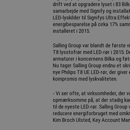
drift ved at opgradere lyset i 83 Bi
samarbejde med Signify og installa
LED-lyskilder til Signifys Ultra Effe
energibesparelse på cirka 17% sam
installeret i 2015.
Salling Group var blandt de første 
T8 lysstofrør med LED-rør i 2015. 
armaturer i koncernens Bilka og føt
Nu tager Salling Group endnu et skr
nye Philips T8 UE LED-rør, der giver
kompromis med lyskvaliteten.
- Vi ser ofte, at virksomheder, der va
opmærksomme på, at der stadig kan
til de nyeste LED-rør. Salling Group
reducere energiforbruget med omkrin
Kim Broch Ulsted, Key Account Mana