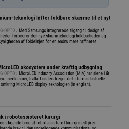
anium-teknologi løfter foldbare skærme til et nyt
G-OPTO ›
Med Samsungs integrerede tilgang til design af
nheder forbedrer den nye skærmteknologi holdbarheden og
ynligheden af foldelinjen for en endnu mere raffineret
MicroLED økosystem under kraftig udbygning
G-OPTO ›
MicroLED Industry Association (MIA) har alene i år
 nye medlemmer, hvilket understreger det store industrielle
mkring MicroLED display-teknologien (in english).
k i robotassisteret kirurgi
en stigende brug af robotassisteret kirurgi medfører
tigende krav til den underliggende kommunikations- og