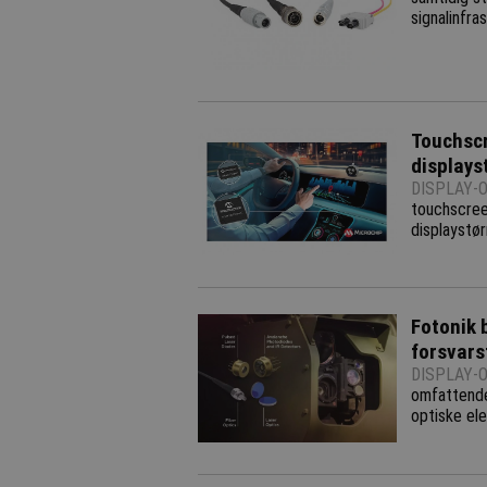
signalinfras
Touchscr
displays
DISPLAY-O
touchscree
displaystørr
Fotonik 
forsvars
DISPLAY-O
omfattende
optiske el