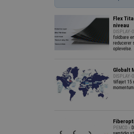
Flex Tit
niveau
DISPLAY-O
foldbare e
reducerer s
oplevelse.
Globalt 
DISPLAY-O
tilføjet 15
momentum o
Fiberopti
PEMCO ›
D
samtidig s