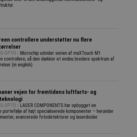
truktur.
een controllere understøtter nu flere
tørrelser
G-OPTO ›
Microchip udvider serien af maXTouch M1
n controllere, så den dækker et endnu bredere spektrum af
elser (in english).
baner vejen for fremtidens luftfarts- og
teknologi
G-OPTO ›
LASER COMPONENTS har opbygget en
 portefølje af højt specialiserede komponenter – herunder
ementer, avancerede fotodetektorer og laserdioder.