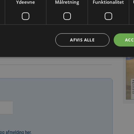
Ydeevne
Målretning
Funktionalitet
 udvikler sig hurtigt, og andre virksomheder, der
 til LED-rør for 8-10 år siden, kan ligeledes opnå
 opgradere til den nyeste generation af LED-rør.
AFVIS ALLE
ACC
2/7 2025
og afmelding her
.