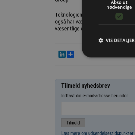
Absolut
nødvendige
Teknologien inden for LED-belysning
også har været tidligt ude og skiftet
væsentlige energibesparelser ved at
VIS DETALJER
LinkedIn
Del
Tilmeld nyhedsbrev
Indtast din e-mail-adresse herunder.
Læs mere om udsendelsestidspunkter 