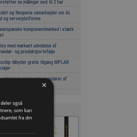
rstøtter nu målinger ned til 2 bar
sbit og Nexperia samarbejder om AI,
d og serverplatforme
 europæiske komponentmarked i stærk
st
Key med markant udvidelse af
randør- og produktportefølje
ochip tilbyder gratis tilgang MPLAB
tøjer
 sølvpriser presser leverandører af
×
ende blæk
i deler også
s Magasinet
rtnere, som kan
dsamlet fra din