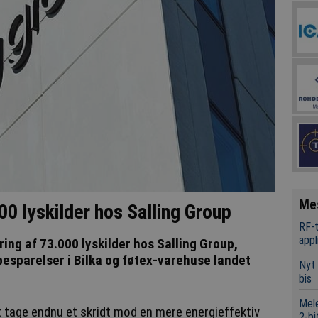
Me
00 lyskilder hos Salling Group
RF-t
appl
ing af 73.000 lyskilder hos Salling Group,
besparelser i Bilka og føtex-varehuse landet
Nyt 
bis
Mele
t tage endnu et skridt mod en mere energieffektiv
2-bi