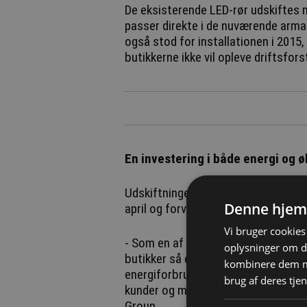
De eksisterende LED-rør udskiftes 
passer direkte i de nuværende armat
også stod for installationen i 2015
butikkerne ikke vil opleve driftsfors
En investering i både energi og 
Udskiftningen af lyskilderne i Bilk
Denne hjem
april og forventes færdiggjort inden 
Vi bruger cookies 
- Som en af Danmarks største daglig
oplysninger om d
butikker så energieffektivt som mul
kombinere dem me
energiforbrug, samtidig med at vi b
brug af deres tjen
kunder og medarbejdere i butikkerne,
Group.