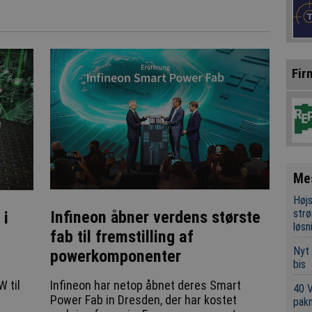
Fir
Me
Højs
strø
Infineon åbner verdens største
 i
løsn
fab til fremstilling af
Nyt 
powerkomponenter
bis
Infineon har netop åbnet deres Smart
 til
40 
Power Fab in Dresden, der har kostet
pakn