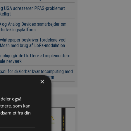
og USA adresserer PFAS-problemet
kelligt
 og Analog Devices samarbejder om
tudviklingsplatform
whitepaper beskriver fordelene ved
Mesh med brug af LoRa-modulation
ochip gør det lettere at implementere
ale netværk
pæl for skalerbar kvantecomputing med
t i standard silicium-platform
×
i deler også
s Magasinet
rtnere, som kan
dsamlet fra din