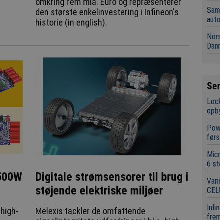
omkring fem mia. Euro og repræsenterer
Sama
den største enkelinvestering i Infineon's
aut
historie (in english).
Nors
Dan
Se
Lock
opb
Powe
førs
Mic
6 st
Digitale strømsensorer til brug i
 500W
Vari
støjende elektriske miljøer
CEL
Infi
Melexis tackler de omfattende
 high-
frem