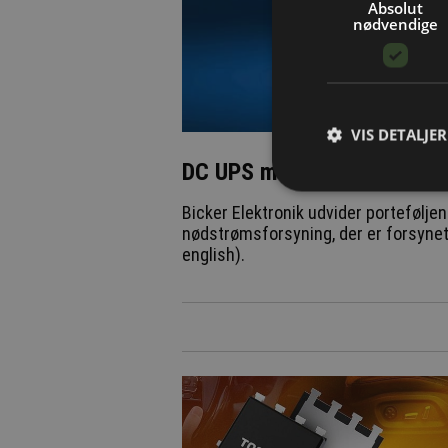
Absolut
nødvendige
VIS DETALJER
DC UPS med superkondensat
Bicker Elektronik udvider portefølje
nødstrømsforsyning, der er forsynet
english).