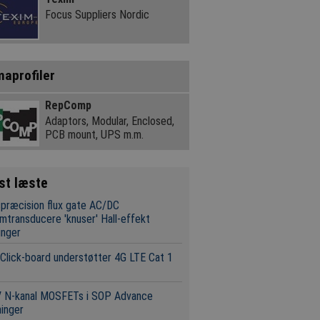
Focus Suppliers Nordic
maprofiler
RepComp
Adaptors, Modular, Enclosed,
PCB mount, UPS m.m.
st læste
præcision flux gate AC/DC
mtransducere 'knuser' Hall-effekt
inger
Click-board understøtter 4G LTE Cat 1
V N-kanal MOSFETs i SOP Advance
inger