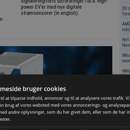
signalintegritets udfordringer i bl.a. high-
power EV'er med nye digitale
EU 
strømsensorer (in english).
fors
in
AMD
robo
Nyt 
Neo
Micr
neur
Mile
afsæ
meside bruger cookies
til at tilpasse indhold, annoncer og til at analysere vores trafik. V
Læ
in brug af vores websted med vores annoncerings- og analysepa
d andre oplysninger, som du har givet dem, eller som de har in
ester.