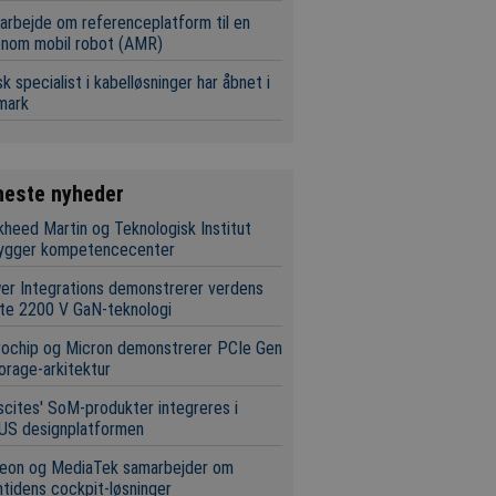
rbejde om referenceplatform til en
onom mobil robot (AMR)
k specialist i kabelløsninger har åbnet i
mark
neste nyheder
heed Martin og Teknologisk Institut
ygger kompetencecenter
r Integrations demonstrerer verdens
te 2200 V GaN-teknologi
rochip og Micron demonstrerer PCIe Gen
orage-arkitektur
scites' SoM-produkter integreres i
US designplatformen
neon og MediaTek samarbejder om
tidens cockpit-løsninger