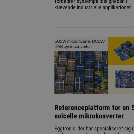
forbedrer systempålideligheden i
krævende industrielle applikationer.
Referenceplatform for en
solcelle mikrokonverter
Eggtronic, der har specialiseret sig i