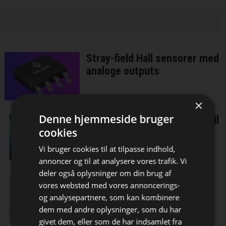
Stray-field Hall sensorer med
analoge outputs
×
Denne hjemmeside bruger
Ultrasonisk flow-konverter til
cookies
krævende smart meter
løsninger
Vi bruger cookies til at tilpasse indhold,
annoncer og til at analysere vores trafik. Vi
deler også oplysninger om din brug af
Sensor softwareplatform
vores websted med vores annoncerings-
accelererer dataanalyse i
og analysepartnere, som kan kombinere
IMU'er
dem med andre oplysninger, som du har
Bliv opdateret hver uge
givet dem, eller som de har indsamlet fra