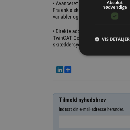
Absolut
• Avanceret HMI-design
nødvendige
Fra enkle skitser genererer CoAgent
variabler og tilpasser designet – al
• Direkte adgang til dokumentation
TwinCAT CoAgent er integreret med
VIS DETALJER
skræddersyede forslag baseret på p
LinkedIn
Del
Tilmeld nyhedsbrev
Indtast din e-mail-adresse herunder.