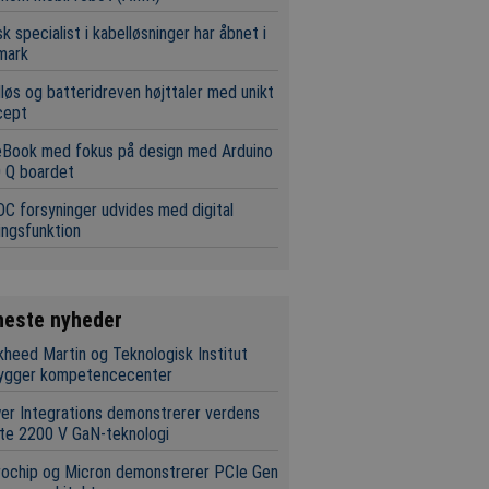
k specialist i kabelløsninger har åbnet i
mark
løs og batteridreven højttaler med unikt
cept
eBook med fokus på design med Arduino
 Q boardet
C forsyninger udvides med digital
ingsfunktion
neste nyheder
heed Martin og Teknologisk Institut
ygger kompetencecenter
r Integrations demonstrerer verdens
te 2200 V GaN-teknologi
rochip og Micron demonstrerer PCIe Gen