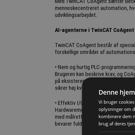
Med TwinCAT CoAgent sætter Beckho
menneskecentreret automation, hvor
udviklingsarbejdet.
AI-agenterne i TwinCAT CoAgent
TwinCAT CoAgent består af speciali
forskellige områder af automations
• Nem og hurtig PLC-programmerin
Brugeren kan beskrive krav, og CoA
på eksisterende biblioteker og pro
sikrer høj kvalitet og effektiv udvikl
Denne hjem
Vi bruger cookies 
• Effektiv I/O-konfiguration
oplysninger om d
Hardwaremoduler kan oprettes, nav
kombinere dem me
med målrettede forslag til I/O-opsæ
bevarer fuld kontrol.
brug af deres tjen