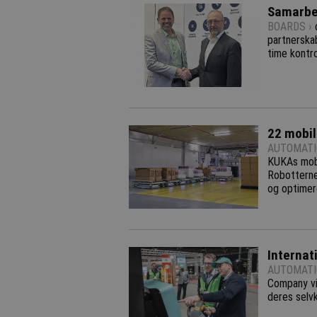
Samarbej
BOARDS ›
partnerskab
time kontro
22 mobil
AUTOMATI
KUKAs mobi
Robotterne
og optimere
Internat
AUTOMATI
Company vi
deres selvk