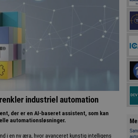
renkler industriel automation
nt, der er en AI-baseret assistent, som kan
elle automationsløsninger.
Me
Sama
d i en ny æra, hvor avanceret kunstig intelligens
aut