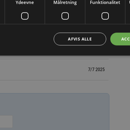
Ydeevne
Målretning
Funktionalitet
 komplette HMI-sider, linker automatisk til PLC-
t via chat, hvor brugeren godkender og tilretter.
 Beckhoffs Information System og giver brugeren
AFVIS ALLE
ACC
rojektets indhold og behov.
7/7 2025