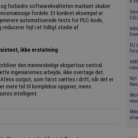
6 st
r og forbedre softwarekvaliteten markant skaber
Vari
ncemæssige fordele. Et konkret eksempel er
CEL
g generere automatiserede tests for PLC-kode,
reducerer fejl i et tidligt stadie af
Infi
frem
EU 
istent, ikke erstatning
fors
AMD
orbliver den menneskelige ekspertise central.
robo
ette ingeniørernes arbejde, ikke overtage det.
Nyt 
 AI’ens output, som først sættes i drift, når det er
Neo
 er mere tid til komplekse opgaver, mens
eres intelligent.
Micr
neur
Mile
afsæ