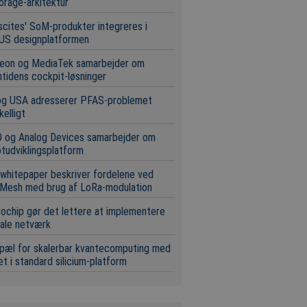
orage-arkitektur
scites' SoM-produkter integreres i
US designplatformen
neon og MediaTek samarbejder om
tidens cockpit-løsninger
og USA adresserer PFAS-problemet
kelligt
 og Analog Devices samarbejder om
tudviklingsplatform
whitepaper beskriver fordelene ved
Mesh med brug af LoRa-modulation
ochip gør det lettere at implementere
ale netværk
pæl for skalerbar kvantecomputing med
t i standard silicium-platform