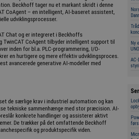
vation. Beckhoff tager nu et markant skridt i denne
Nors
T CoAgent – en intelligent, AI-baseret assistent,
Dan
ielle udviklingsprocesser.
Tråd
kon
 Chat og er integreret i Beckhoffs
 TwinCAT CoAgent tilbyder intelligent support til
Ny 
aver inden for bl.a. PLC-programmering, I/O-
UNO
krer en hurtigere og mere effektiv udviklingsproces.
AC-D
st avancerede generative AI-modeller med
styr
Se
Lock
set de særlige krav i industriel automation og kan
opb
ekse tekniske sammenhænge med stor præcision. AI-
reslår konkrete handlinger og assisterer aktivt
Powe
ystemer. De trækker på det omfattende Beckhoff
førs
anchespecifik og produktspecifik viden.
Mic