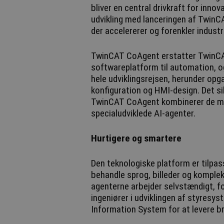
bliver en central drivkraft for inno
udvikling med lanceringen af TwinCA
der accelererer og forenkler industr
TwinCAT CoAgent erstatter TwinCAT
softwareplatform til automation, og
hele udviklingsrejsen, herunder opg
konfiguration og HMI-design. Det si
TwinCAT CoAgent kombinerer de me
specialudviklede AI-agenter.
Hurtigere og smartere
Den teknologiske platform er tilpas
behandle sprog, billeder og kompl
agenterne arbejder selvstændigt, fo
ingeniører i udviklingen af styres
Information System for at levere br