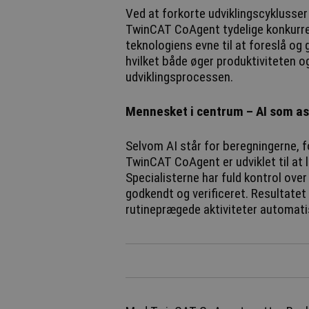
Ved at forkorte udviklingscyklusse
TwinCAT CoAgent tydelige konkurre
teknologiens evne til at foreslå o
hvilket både øger produktiviteten og 
udviklingsprocessen.
Mennesket i centrum – AI som ass
Selvom AI står for beregningerne, f
TwinCAT CoAgent er udviklet til at l
Specialisterne har fuld kontrol over
godkendt og verificeret. Resultatet
rutineprægede aktiviteter automatis