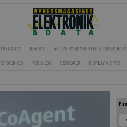
 TEKNOLOGI
BOARDS
AKTIVE KOMPONENTER & EMBEDDED 
ERSIKKERHED
PCB & EDA
SENSORER
DISPLAY & OPTO
Fir