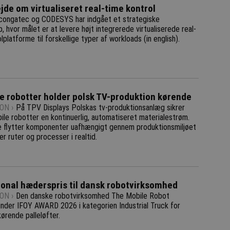
de om virtualiseret real-time kontrol
congatec og CODESYS har indgået et strategiske
, hvor målet er at levere højt integrerede virtualiserede real-
lplatforme til forskellige typer af workloads (in english).
e robotter holder polsk TV-produktion kørende
ON ›
På TPV Displays Polskas tv-produktionsanlæg sikrer
le robotter en kontinuerlig, automatiseret materialestrøm.
 flytter komponenter uafhængigt gennem produktionsmiljøet
r ruter og processer i realtid.
ional hæderspris til dansk robotvirksomhed
ON ›
Den danske robotvirksomhed The Mobile Robot
nder IFOY AWARD 2026 i kategorien Industrial Truck for
ørende palleløfter.