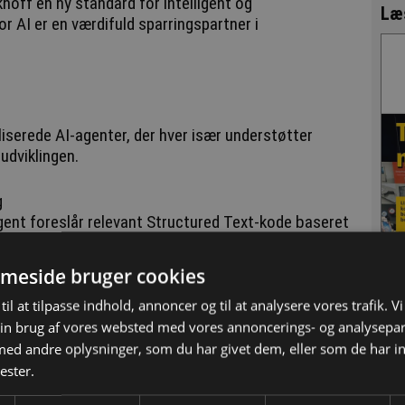
ff en ny standard for intelligent og
Læ
 AI er en værdifuld sparringspartner i
serede AI-agenter, der hver især understøtter
udviklingen.
g
gent foreslår relevant Structured Text-kode baseret
jektstruktur. Indbygget kodesøgning og referencer
ing.
meside bruger cookies
til at tilpasse indhold, annoncer og til at analysere vores trafik. V
in brug af vores websted med vores annoncerings- og analysepa
ngives og konfigureres via chat. CoAgent kommer
d andre oplysninger, som du har givet dem, eller som de har in
tning, som sparer tid og minimerer fejl. Brugeren
ester.