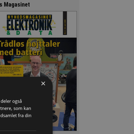
s Magasinet
×
i deler også
rtnere, som kan
dsamlet fra din