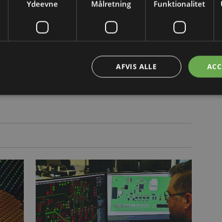
Ydeevne
Målretning
Funktionalitet
t få indsigt i et PCB-design
AFVIS ALLE
ACC
geniører med hurtigt at se PCB-designs ved hjælp af
ng til komplette CAD-systemer eller testmiljøer (in