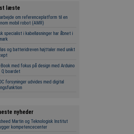
st læste
rbejde om referenceplatform til en
onom mobil robot (AMR)
k specialist i kabelløsninger har åbnet i
mark
løs og batteridreven højttaler med unikt
cept
eBook med fokus på design med Arduino
 Q boardet
C forsyninger udvides med digital
ingsfunktion
neste nyheder
heed Martin og Teknologisk Institut
ygger kompetencecenter