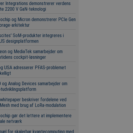
r Integrations demonstrerer verdens
te 2200 V GaN-teknologi
rochip og Micron demonstrerer PCIe Gen
orage-arkitektur
scites' SoM-produkter integreres i
US designplatformen
neon og MediaTek samarbejder om
tidens cockpit-løsninger
og USA adresserer PFAS-problemet
kelligt
 og Analog Devices samarbejder om
tudviklingsplatform
whitepaper beskriver fordelene ved
Mesh med brug af LoRa-modulation
ochip gør det lettere at implementere
ale netværk
pæl for skalerbar kvantecomputing med