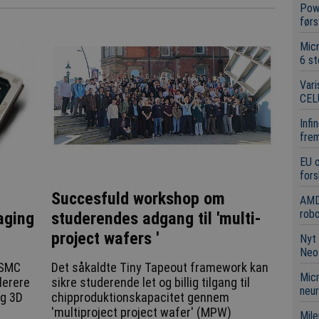
Powe
førs
Mic
6 st
Vari
CEL
Infi
frem
EU 
fors
Succesfuld workshop om
AMD
robo
studerendes adgang til 'multi-
aging
project wafers '
Nyt 
Neo
Det såkaldte Tiny Tapeout framework kan
 TSMC
Micr
sikre studerende let og billig tilgang til
lerere
neur
chipproduktionskapacitet gennem
og 3D
'multiproject project wafer' (MPW)
Mile