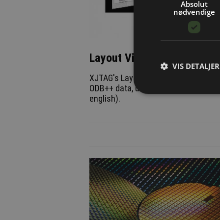
Absolut
nødvendige
Layout Viewer gør det let a
VIS DETALJER
XJTAG's Layout Viewer kan hjælpe in
ODB++ data, uden at der kræves adga
english).