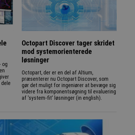
ele
Octopart Discover tager skridet
mod systemorienterede
løsninger
- og
den
Octopart, der er en del af Altium,
iver
præsenterer nu Octopart Discover, som
 dele
gør det muligt for ingeniører at bevæge sig
f
videre fra komponentsøgning til evaluering
af 'system-fit' løsninger (in english).