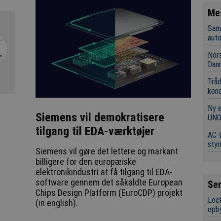
Me
Sama
aut
Nors
Dan
Tråd
kon
Ny 
Siemens vil demokratisere
UNO
tilgang til EDA-værktøjer
AC-D
styr
Siemens vil gøre det lettere og markant
billigere for den europæiske
elektronikindustri at få tilgang til EDA-
software gennem det såkaldte European
Se
Chips Design Platform (EuroCDP) projekt
Lock
(in english).
opb