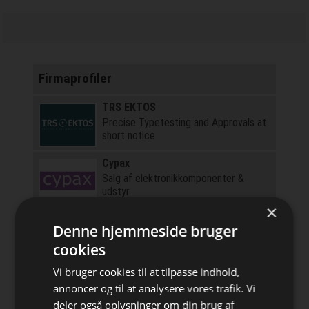
Firmaprofiler
TRS EKTOS
Precise Typetesting and Approvals at
short notice
Cypax
Salg af elektronik­komponenter &
udstyr
×
Beta
Denne hjemmeside bruger
Beta ApS er specialister i at måle
cookies
temperatur!
Vi bruger cookies til at tilpasse indhold,
Texim
annoncer og til at analysere vores trafik. Vi
Focus Suppliers Nordic
deler også oplysninger om din brug af