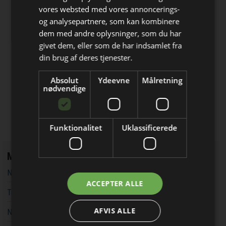
vores websted med vores annoncerings-
Develco
og analysepartnere, som kan kombinere
Produktudvikling: Elektronik/Hardware
Bliv opdateret hver uge
dem med andre oplysninger, som du har
- Embedded Software
givet dem, eller som de har indsamlet fra
Få de vigtigste nyheder fra
Laser Components
din brug af deres tjenester.
Elektronik & Data
Laser, detektorer og optik til OEM-
integration
Absolut
Ydeevne
Målretning
direkte i din indbakke
nødvendige
Prevas
NIS2, CRA, RED-DA, IEC 62443, ETSI
303 645, UL2900
Funktionalitet
Uklassificerede
Mest læste
Norsk specialist i kabelløsninger har åbnet i Danmark
Jeg modtager allerede
ACCEPTER ALLE
Trådløs og batteridreven højttaler med unikt koncept
nyhedsbrevet
AFVIS ALLE
Ny eBook med fokus på design med Arduino UNO Q boardet