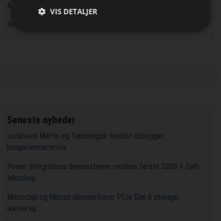
AC-DC forsyninger udvides med digital styringsfunktion
VIS DETALJER
RF-testsystemer til kostfølsomme applikationer
Seneste nyheder
Lockheed Martin og Teknologisk Institut opbygger
kompetencecenter
Power Integrations demonstrerer verdens første 2200 V GaN-
teknologi
Microchip og Micron demonstrerer PCIe Gen 6 storage-
arkitektur