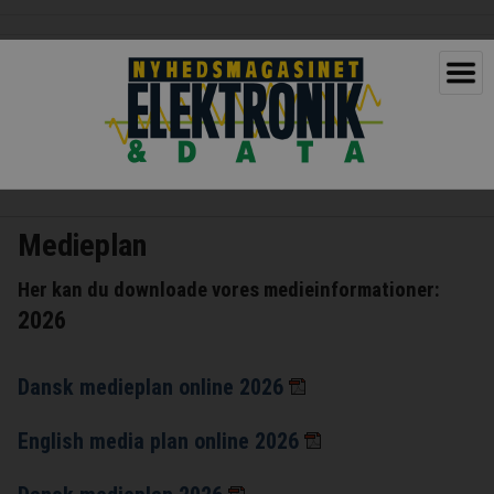
Medieplan
Her kan du downloade vores medieinformationer:
2026
Dansk medieplan online 2026
English media plan online 2026