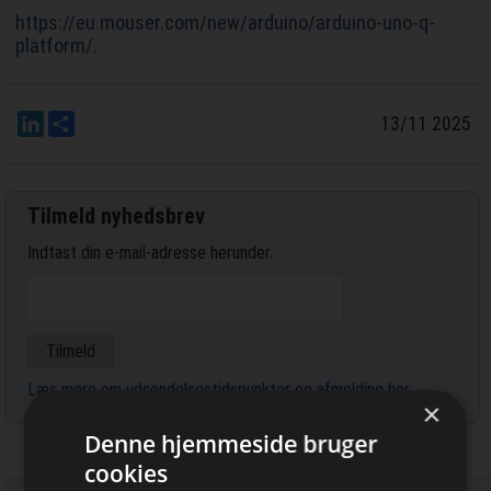
https://eu.mouser.com/new/arduino/arduino-uno-q-
platform/
.
LinkedIn
Del
13/11 2025
Tilmeld nyhedsbrev
Indtast din e-mail-adresse herunder.
Læs mere om udsendelsestidspunkter og afmelding her
.
×
Denne hjemmeside bruger
cookies