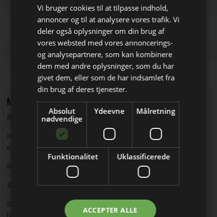
Vi bruger cookies til at tilpasse indhold,
annoncer og til at analysere vores trafik. Vi
deler også oplysninger om din brug af
vores websted med vores annoncerings-
og analysepartnere, som kan kombinere
Bliv opdateret hver uge
dem med andre oplysninger, som du har
givet dem, eller som de har indsamlet fra
Få de vigtigste nyheder fra
din brug af deres tjenester.
Elektronik & Data
Mest læste
Absolut
Ydeevne
Målretning
direkte i din indbakke
RF-testsystemer til kostfølsomme applikationer
nødvendige
Højspræcision flux gate AC/DC strømtransducere 'knuser' Hall-
effekt løsninger
Funktionalitet
Uklassificerede
Nyt Click-board understøtter 4G LTE Cat 1 bis
40 V N-kanal MOSFETs i SOP Advance pakninger
Samarbejde om referenceplatform til en autonom mobil robot
Jeg modtager allerede
ACCEPTER ALLE
(AMR)