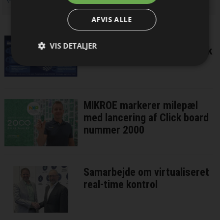
nyhedsbrevet
AFVIS ALLE
Høje sølvpriser presser
VIS DETALJER
leverandører af ledende blæk
MIKROE markerer milepæl
med lancering af Click board
nummer 2000
Samarbejde om virtualiseret
real-time kontrol