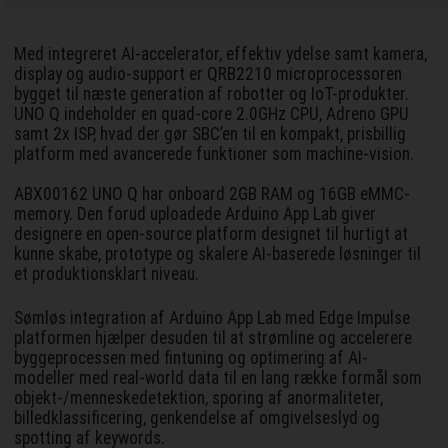
Med integreret AI-accelerator, effektiv ydelse samt kamera,
display og audio-support er QRB2210 microprocessoren
bygget til næste generation af robotter og IoT-produkter.
UNO Q indeholder en quad-core 2.0GHz CPU, Adreno GPU
samt 2x ISP, hvad der gør SBC’en til en kompakt, prisbillig
platform med avancerede funktioner som machine-vision.
ABX00162 UNO Q har onboard 2GB RAM og 16GB eMMC-
memory. Den forud uploadede Arduino App Lab giver
designere en open-source platform designet til hurtigt at
kunne skabe, prototype og skalere AI-baserede løsninger til
et produktionsklart niveau.
Sømløs integration af Arduino App Lab med Edge Impulse
platformen hjælper desuden til at strømline og accelerere
byggeprocessen med fintuning og optimering af AI-
modeller med real-world data til en lang række formål som
objekt-/menneskedetektion, sporing af anormaliteter,
billedklassificering, genkendelse af omgivelseslyd og
spotting af keywords.