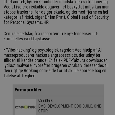
af et angreb, bør virksomheder mindske deres eksponering.
Ved at isolere risikable opgaver i et beskyttet miljø kan man
stoppe truslerne, før de gør skade, og dermed fjerne en hel
kategori af risici, siger Dr Ian Pratt, Global Head of Security
for Personal Systems, HP.
Centrale nedslag fra rapporten: Tre nye tendenser i it-
kriminelles værktøjskasse
• 'Vibe-hacking' og psykologisk røgslør: Ved hjælp af AI
masseproducerer hackere angrebsscripts, der udnytter
tilliden til kendte brands. En falsk PDF-faktura downloader
lydløst malware, hvorefter brugeren straks videresendes til
den rigtige Booking.com-side for at skjule sporene bag en
følelse af tryghed.
Firmaprofiler
Cre8tek
EMS. DEVELOPMENT. BOX-BUILD. ONE-
STOP.