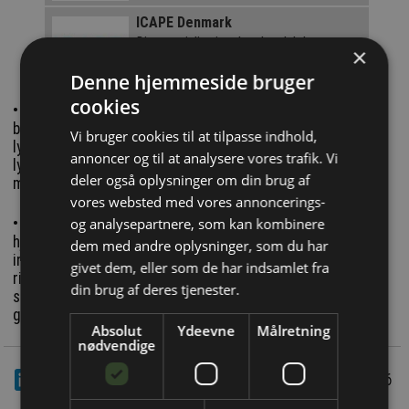
ICAPE Denmark
Din specialist i trykte kredsløb
×
Denne hjemmeside bruger
cookies
• 'Samlesæt-malware' øger tempoet: Hackerne benytter
billige standardkomponenter og færdige skabeloner fra
Vi bruger cookies til at tilpasse indhold,
lyssky fora. Det gør det muligt for selv uafhængige grupper
annoncer og til at analysere vores trafik. Vi
lynhurtigt at samle, tilpasse og opskalere deres angreb med
deler også oplysninger om din brug af
minimal indsats.
vores websted med vores annoncerings-
og analysepartnere, som kan kombinere
• Blinde passagerer i Microsoft Teams: Via falske
hjemmesider og reklamer lokkes brugere til at hente
dem med andre oplysninger, som du har
inficerede installationsfiler til Microsoft Teams. Mens det
givet dem, eller som de har indsamlet fra
rigtige program installeres, rejser en skjult virus – en
din brug af deres tjenester.
såkaldt Oyster Loader – med som en blind passager, der
giver hackeren en bagdør til computeren.
Absolut
Ydeevne
Målretning
nødvendige
LinkedIn
Del
9/3 2026