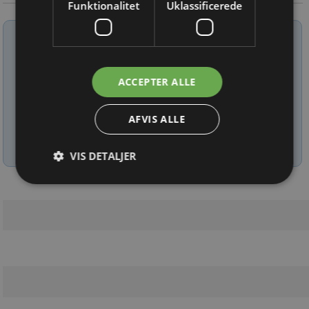
Funktionalitet
Uklassificerede
Tilmeld nyhedsbrev
Indtast din e-mail-adresse herunder.
ACCEPTER ALLE
AFVIS ALLE
Læs mere om udsendelsestidspunkter og afmelding her
.
VIS DETALJER