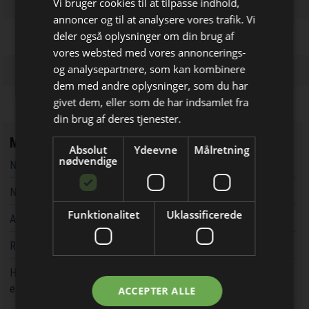
Vi bruger cookies til at tilpasse indhold,
annoncer og til at analysere vores trafik. Vi
deler også oplysninger om din brug af
vores websted med vores annoncerings-
og analysepartnere, som kan kombinere
dem med andre oplysninger, som du har
Bliv opdateret hver uge
givet dem, eller som de har indsamlet fra
Få de vigtigste nyheder fra
din brug af deres tjenester.
Elektronik & Data
Mest læste
Absolut
Ydeevne
Målretning
direkte i din indbakke
nødvendige
Norsk specialist i kabelløsninger har åbnet i Danmark
Ny eBook med fokus på design med Arduino UNO Q boardet
Funktionalitet
Uklassificerede
AC-DC forsyninger udvides med digital styringsfunktion
RF-testsystemer til kostfølsomme applikationer
Højspræcision flux gate AC/DC strømtransducere 'knuser' Hall-
Jeg modtager allerede
effekt løsninger
ACCEPTER ALLE
nyhedsbrevet