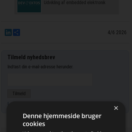
Udvikling af embedded elektronik
LinkedIn
Del
4/6 2026
Tilmeld nyhedsbrev
Indtast din e-mail-adresse herunder.
Læs mere om udsendelsestidspunkter og afmelding her
.
×
Denne hjemmeside bruger
cookies