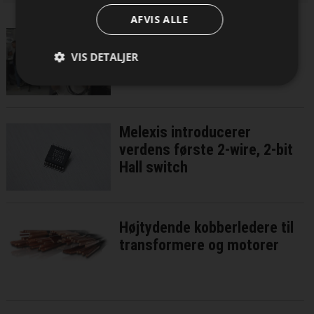
AFVIS ALLE
Norsk specialist i
kabelløsninger har åbnet i
VIS DETALJER
Danmark
Melexis introducerer
verdens første 2-wire, 2-bit
Hall switch
Højtydende kobberledere til
transformere og motorer