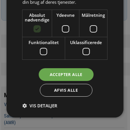
din brug af deres tjenester.
Læs mere om udsendelsestidspunkter og afmelding her
.
Absolut
Ydeevne
Målretning
nødvendige
Funktionalitet
Uklassificerede
ACCEPTER ALLE
AFVIS ALLE
Mest læste
Verdens første RISC-V data trace løsning er nu præsenteret
VIS DETALJER
Samarbejde om referenceplatform til en autonom mobil robot
(AMR)