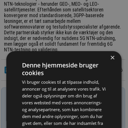
NTN-teknologier - herunder GEO-, MEO- og LEO-
satellittjenester. Efterhånden som satellitsektoren
konvergerer mod standardiserede, 3GPP-baserede
løsninger, er et tæt samarbejde mellem
softwareinnovatører og testudstyrsspecialister afgørende.
Dette partnerskab styrker ikke kun de værktøjer og den
indsigt, der er nødvendig for nutidens 5G NTN-udrulning,
men lægger også et solidt fundament for fremtidig 6G
NTN-testning og validering.
×
Denne hjemmeside bruger
LinkedIn
Del
29/4 2026
cookies
Vi bruger cookies til at tilpasse indhold,
annoncer og til at analysere vores trafik. Vi
Tilmeld nyhedsbrev
deler også oplysninger om din brug af
vores websted med vores annoncerings-
Indtast din e-mail-adresse herunder.
og analysepartnere, som kan kombinere
dem med andre oplysninger, som du har
givet dem, eller som de har indsamlet fra