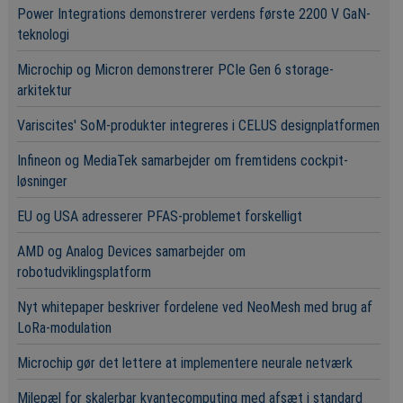
Power Integrations demonstrerer verdens første 2200 V GaN-
teknologi
Microchip og Micron demonstrerer PCIe Gen 6 storage-
arkitektur
Variscites' SoM-produkter integreres i CELUS designplatformen
Infineon og MediaTek samarbejder om fremtidens cockpit-
løsninger
EU og USA adresserer PFAS-problemet forskelligt
AMD og Analog Devices samarbejder om
robotudviklingsplatform
Nyt whitepaper beskriver fordelene ved NeoMesh med brug af
LoRa-modulation
Microchip gør det lettere at implementere neurale netværk
Milepæl for skalerbar kvantecomputing med afsæt i standard