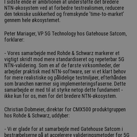
I sidste ende er ambitionen at understøtte det bredere
NTN-økosystem ved at forbedre testrealismen, reducere
den tekniske usikkerhed og fremskynde ’time-to-market’
gennem hele økosystemet.
Peter Mariager, VP 5G Technology hos Gatehouse Satcom,
forklarer:
- Vores samarbejde med Rohde & Schwarz markerer et
vigtigt skridt mod mere standardiseret og repeterbar 5G
NTN-validering. Som en af de første virksomheder, der
arbejder praktisk med NTN-software, ser vi et klart behov
for mere realistiske og pålidelige testmiljøer, efterhånden
som branchen nærmer sig implementeringsfaserne. Dette
samarbejde er med til at styrke netop dette fundament -
ikke kun for os, men for det bredere NTN-økosystem.
Christian Dobmeier, direktør for CMX500 produktgruppen
hos Rohde & Schwarz, uddyber:
- Vi er glade for at samarbejde med Gatehouse Satcom i
bestræbelserne på at accelerere valideringsmetoder for 5G