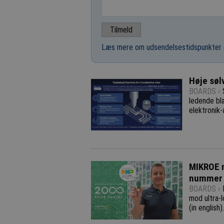
Læs mere om udsendelsestidspunkter 
Høje søl
BOARDS ›
ledende blæ
elektronik-a
MIKROE m
nummer
BOARDS ›
mod ultra-
(in english).