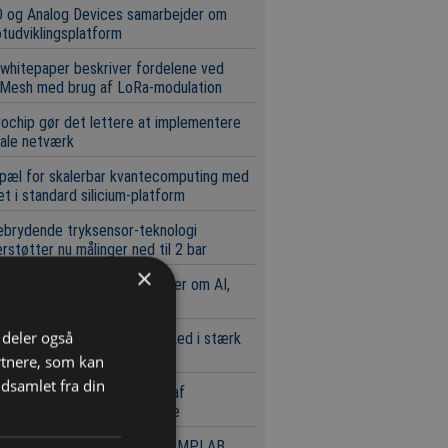
 og Analog Devices samarbejder om
tudviklingsplatform
whitepaper beskriver fordelene ved
Mesh med brug af LoRa-modulation
ochip gør det lettere at implementere
ale netværk
pæl for skalerbar kvantecomputing med
t i standard silicium-platform
brydende tryksensor-teknologi
rstøtter nu målinger ned til 2 bar
×
sbit og Nexperia samarbejder om AI,
d og serverplatforme
i deler også
 europæiske komponentmarked i stærk
st
rtnere, som kan
dsamlet fra din
Key med markant udvidelse af
randør- og produktportefølje
ochip tilbyder gratis tilgang MPLAB