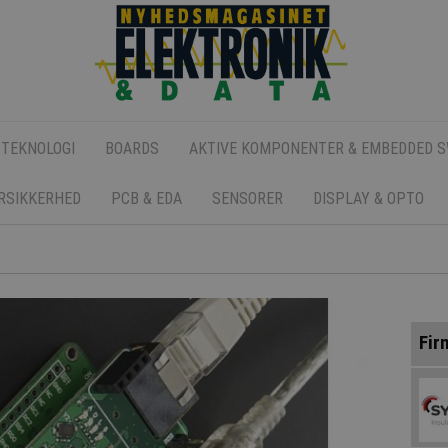
 TEKNOLOGI
BOARDS
AKTIVE KOMPONENTER & EMBEDDED 
ERSIKKERHED
PCB & EDA
SENSORER
DISPLAY & OPTO
Fir