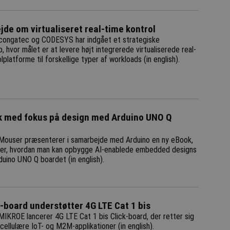
de om virtualiseret real-time kontrol
congatec og CODESYS har indgået et strategiske
, hvor målet er at levere højt integrerede virtualiserede real-
lplatforme til forskellige typer af workloads (in english).
k med fokus på design med Arduino UNO Q
Mouser præsenterer i samarbejde med Arduino en ny eBook,
ver, hvordan man kan opbygge AI-enablede embedded designs
uino UNO Q boardet (in english).
k-board understøtter 4G LTE Cat 1 bis
MIKROE lancerer 4G LTE Cat 1 bis Click-board, der retter sig
cellulære IoT- og M2M-applikationer (in english).