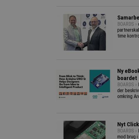
Samarbej
BOARDS ›
partnerskab
time kontro
Ny eBoo
boardet
BOARDS ›
der beskri
omkring Ard
Nyt Clic
BOARDS ›
mod brug i 