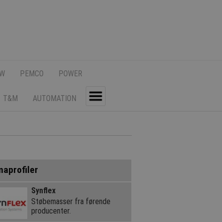
SW
PEMCO
POWER
T&M
AUTOMATION
Toggle
maprofiler
Synflex
Støbemasser fra førende
producenter.