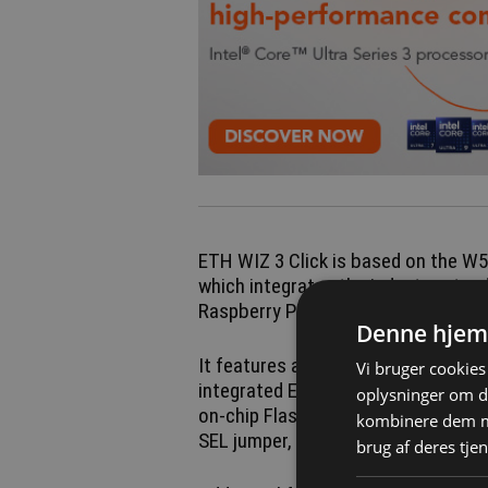
ETH WIZ 3 Click is based on the W
which integrates the industry-stan
Raspberry Pi RP2040 dual-core micro
Denne hjem
It features a hardwired TCP/IP sta
Vi bruger cookies 
integrated Ethernet PHY, a dual A
oplysninger om d
on-chip Flash and SRAM memory, s
kombinere dem me
SEL jumper, and a USB Type-C interf
brug af deres tjen