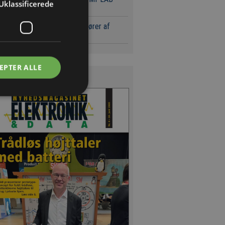
Uklassificerede
tøjer
 sølvpriser presser leverandører af
ende blæk
EPTER ALLE
s Magasinet