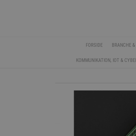
FORSIDE
BRANCHE &
KOMMUNIKATION, IOT & CYB