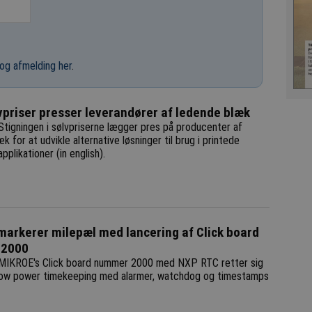
og afmelding her
.
vpriser presser leverandører af ledende blæk
Stigningen i sølvpriserne lægger pres på producenter af
k for at udvikle alternative løsninger til brug i printede
pplikationer (in english).
arkerer milepæl med lancering af Click board
 2000
MIKROE's Click board nummer 2000 med NXP RTC retter sig
low power timekeeping med alarmer, watchdog og timestamps