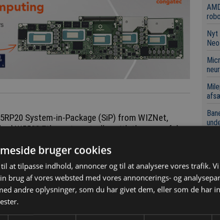
AMD
robo
Nyt 
Neo
Micr
neur
Mile
afsæ
Bane
55RP20 System-in-Package (SiP) from WIZNet,
unde
dard W5500 Ethernet controller with the powerful
controller into a single solution.
Swis
meside bruger cookies
clou
ck supporting multiple network protocols, an
til at tilpasse indhold, annoncer og til at analysere vores trafik. V
Det
rm Cortex-M0+ processor running at up to 133MHz,
væk
in brug af vores websted med vores annoncerings- og analysepa
electable SPI or UART communication via a COMM
d andre oplysninger, som du har givet dem, eller som de har in
Digi
ace driven by the internal USB 2.0 controller.
ester.
leve
Micr