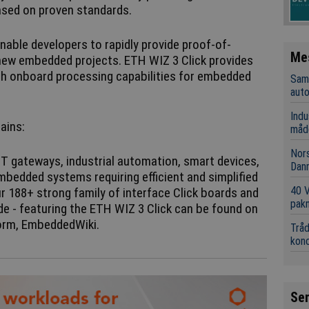
ased on proven standards.
able developers to rapidly provide proof-of-
Me
new embedded projects. ETH WIZ 3 Click provides
th onboard processing capabilities for embedded
Sama
aut
Indu
ains:
måd
Nors
IoT gateways, industrial automation, smart devices,
Dan
mbedded systems requiring efficient and simplified
40 
our 188+ strong family of interface Click boards and
pakn
de - featuring the ETH WIZ 3 Click can be found on
orm, EmbeddedWiki.
Tråd
kon
Se