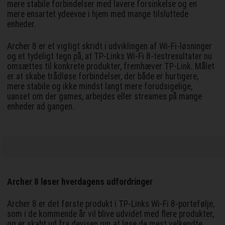
mere stabile forbindelser med lavere forsinkelse og en
mere ensartet ydeevne i hjem med mange tilsluttede
enheder.
Archer 8 er et vigtigt skridt i udviklingen af Wi-Fi-løsninger
og et tydeligt tegn på, at TP-Links Wi-Fi 8-testresultater nu
omsættes til konkrete produkter, fremhæver TP-Link. Målet
er at skabe trådløse forbindelser, der både er hurtigere,
mere stabile og ikke mindst langt mere forudsigelige,
uanset om der games, arbejdes eller streames på mange
enheder ad gangen.
Archer 8 løser hverdagens udfordringer
Archer 8 er det første produkt i TP-Links Wi-Fi 8-portefølje,
som i de kommende år vil blive udvidet med flere produkter,
og er skabt ud fra devisen om at løse de mest velkendte