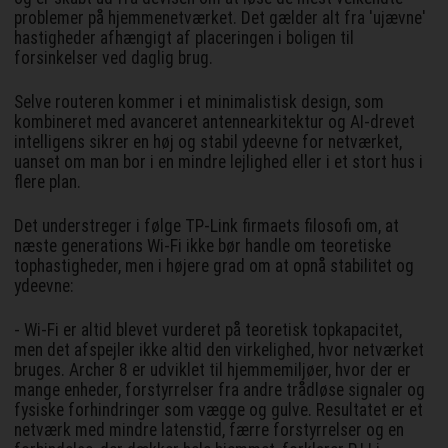
problemer på hjemmenetværket. Det gælder alt fra 'ujævne'
hastigheder afhængigt af placeringen i boligen til
forsinkelser ved daglig brug.
Selve routeren kommer i et minimalistisk design, som
kombineret med avanceret antennearkitektur og AI-drevet
intelligens sikrer en høj og stabil ydeevne for netværket,
uanset om man bor i en mindre lejlighed eller i et stort hus i
flere plan.
Det understreger i følge TP-Link firmaets filosofi om, at
næste generations Wi-Fi ikke bør handle om teoretiske
tophastigheder, men i højere grad om at opnå stabilitet og
ydeevne:
- Wi-Fi er altid blevet vurderet på teoretisk topkapacitet,
men det afspejler ikke altid den virkelighed, hvor netværket
bruges. Archer 8 er udviklet til hjemmemiljøer, hvor der er
mange enheder, forstyrrelser fra andre trådløse signaler og
fysiske forhindringer som vægge og gulve. Resultatet er et
netværk med mindre latenstid, færre forstyrrelser og en