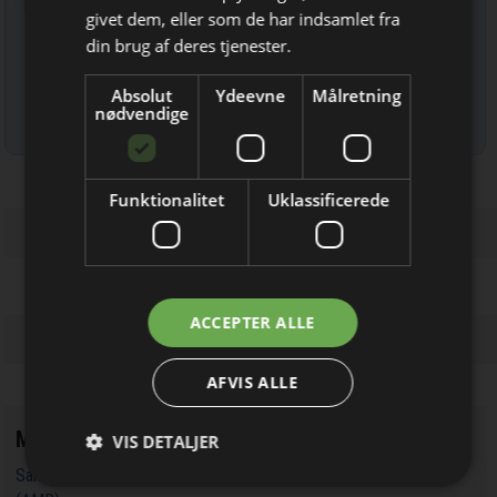
Bliv opdateret hver uge
givet dem, eller som de har indsamlet fra
Få de vigtigste nyheder fra
din brug af deres tjenester.
Elektronik & Data
Absolut
Ydeevne
Målretning
direkte i din indbakke
nødvendige
Læs mere om udsendelsestidspunkter og afmelding her
.
Funktionalitet
Uklassificerede
Jeg modtager allerede
ACCEPTER ALLE
nyhedsbrevet
AFVIS ALLE
Mest læste
VIS DETALJER
Samarbejde om referenceplatform til en autonom mobil robot