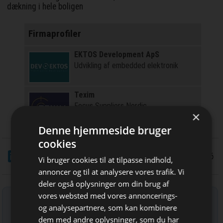
dækning i hele boligen
Firmaprofiler
EKTOS Development ApS
Udvikling af embedded elektronik
Texim
Focus Suppliers Nordic
×
Denne hjemmeside bruger
cookies
LinkedIn
Del
29/5 2026
Vi bruger cookies til at tilpasse indhold,
annoncer og til at analysere vores trafik. Vi
deler også oplysninger om din brug af
vores websted med vores annoncerings-
Tilmeld nyhedsbrev
og analysepartnere, som kan kombinere
Indtast din e-mail-adresse herunder.
dem med andre oplysninger, som du har