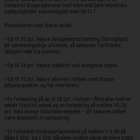
forbedret brugeroplevelse med mere end bare teoretiske
tophastigheder sammenlignet med Wi-Fi 7.
Resultaterne viser blandt andet:
• Op til 33 pct. højere datagennemstrømning (throughput)
på sammenlignelige afstande, så ydeevnen fastholdes
længere væk fra routeren.
• Op til 24 pct. højere stabilitet ved svingende signal.
• Op til 15 pct. højere ydeevne i miljøer med mange
adgangspunkter og høj interferens.
• En forbedring på op til 30 pct. i boliger i flere plan med en
enkelt tilsluttet enhed og en forbedring på mellem 10-20
pct. med mange tilsluttede enheder – alt sammen takket
være avanceret AI-optimering.
• En forbedret modtagerfølsomhed på mellem 1-3 dB på
både 5 GHz- og 6 GHz-båndene, hvilket sikrer en mere stabil