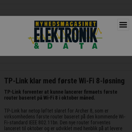
TP-Link klar med første Wi-Fi 8-løsning
TP-Link forventer at kunne lancerer firmaets første
router baseret på Wi-Fi 8 i oktober måned.
TP-Link har netop løftet sløret for Archer 8, som er
virksomhedens første router baseret på den kommende Wi-
Fi-standard IEEE 802.11bn. Den nye router forventes
lanceret til oktober og er udviklet med henblik på at levere