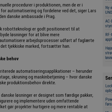
uelle procedurer i produktionen, men de er i
Ny 
for automatisering og fordelene ved det, siger Lars
UNO
 den danske ambassade i Prag.
AC-D
styr
nsk robotteknologi er godt positioneret til at
byde løsninger for at blive mere
RF-t
appl
 automatisere arbejdsprocesser udført af faglærte
å det tjekkiske marked, fortsætter han.
Højs
strø
løsn
ske behov
oriterede automatiseringsapplikationer – herunder
ntage, skruning og maskinbetjening – hvor danske
Se
iske produktionsbehov direkte.
Lock
opb
ge danske løsninger er designet som færdige pakker,
Powe
nfigurere og implementere uden omfattende
førs
ket gør projekter hurtigere og mere rentable at