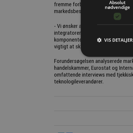
Absolut
fremme forbindelserne mellem dansk
nødvendige
markedsbesøg, matchmaking-events
- Vi ønsker at få danske robotvirks
integratorer. Danske robotteknologie
komponenter eller specialiserede sy
VIS DETALJER
vigtigt at skabe forbindelser med t
Forundersøgelsen analyserede mar
handelskammer, Eurostat og Interna
omfattende interviews med tjekkis
teknologileverandører.