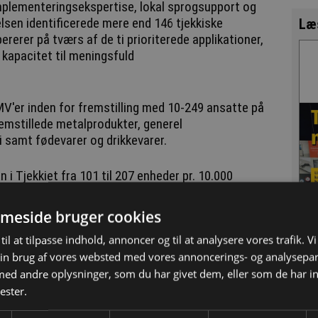
 implementeringsekspertise, lokal sprogsupport og
lsen identificerede mere end 146 tjekkiske
Læ
rerer på tværs af de ti prioriterede applikationer,
l kapacitet til meningsfuld
'er inden for fremstilling med 10-249 ansatte på
emstillede metalprodukter, generel
 samt fødevarer og drikkevarer.
i Tjekkiet fra 101 til 207 enheder pr. 10.000
r landet sig hurtigt EU-gennemsnittet på 219
trater vil tjekkiske producenter have brug for
meside bruger cookies
tomatiseringssystemer i løbet af de næste tre til
til at tilpasse indhold, annoncer og til at analysere vores trafik. V
ceevnen.
in brug af vores websted med vores annoncerings- og analysepa
d andre oplysninger, som du har givet dem, eller som de har in
sadgang
ester.
ang med at udvikle konkrete støttepakker for at