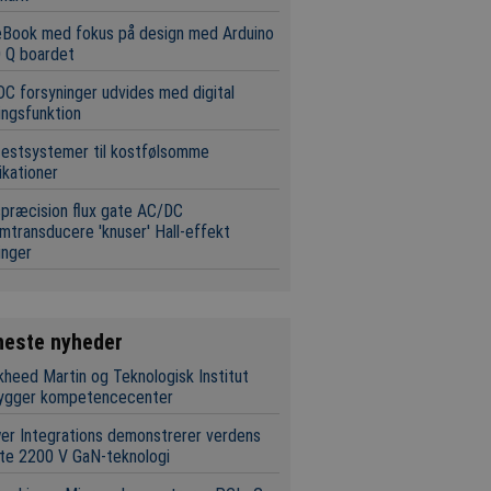
eBook med fokus på design med Arduino
 Q boardet
C forsyninger udvides med digital
ingsfunktion
estsystemer til kostfølsomme
ikationer
præcision flux gate AC/DC
mtransducere 'knuser' Hall-effekt
inger
neste nyheder
heed Martin og Teknologisk Institut
ygger kompetencecenter
r Integrations demonstrerer verdens
te 2200 V GaN-teknologi