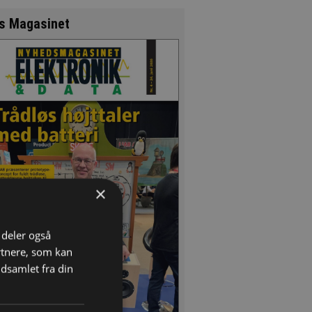
s Magasinet
×
i deler også
rtnere, som kan
dsamlet fra din