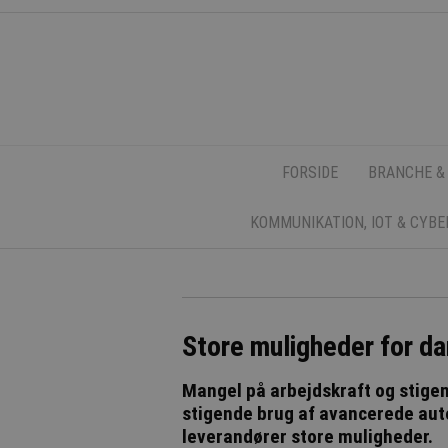
FORSIDE
BRANCHE &
KOMMUNIKATION, IOT & CYB
Store muligheder for da
Mangel på arbejdskraft og stige
stigende brug af avancerede auto
leverandører store muligheder.