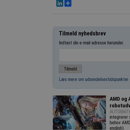
LinkedIn
Del
Tilmeld nyhedsbrev
Indtast din e-mail-adresse herunder.
Læs mere om udsendelsestidspunkter 
AMD og 
robotudv
AUTOMATI
integrerer 
behov AMD 
english).