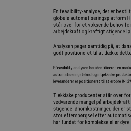
En feasibility-analyse, der er best
globale automatiseringsplatform How
står over for et voksende behov fo
arbejdskraft og kraftigt stigende 
Analysen peger samtidig på, at dan
godt positioneret til at dække dett
Ffeasibility-analysen h
ar identificeret en mar
automatiseringsteknologi i tjekkiske produkti
leverandører er positioneret til at erobre 8-
Tjekkiske producenter står over for 
vedvarende mangel på arbejdskraft –
stigende lønomkostninger, der er s
stor efterspørgsel efter automatise
har fundet for komplekse eller dyre