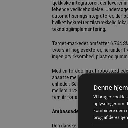
tjekkiske integratorer, der leverer
løbende vedligeholdelse. Undersøge
automatiseringsintegratorer, der ope
hvilket bekræfter tilstrækkelig loka
teknologiimplementering.
Target-markedet omfatter 6.764 SMV
tværs af nøglesektorer, herunder fr
ingeniørvirksomhed, plast og gummi
Med en fordobling af robottætheden 
ansatte mellem 2016 og 2023 nærme
enheder. Selv med konservative væks
Denne hjem
mellem 1.223 og 2.197 yderligere au
Vi bruger cookies 
fem år for at opretholde konkurren
oplysninger om d
kombinere dem me
Ambassadens støtte til marked
brug af deres tjen
Den danske ambassade i Prag er i g