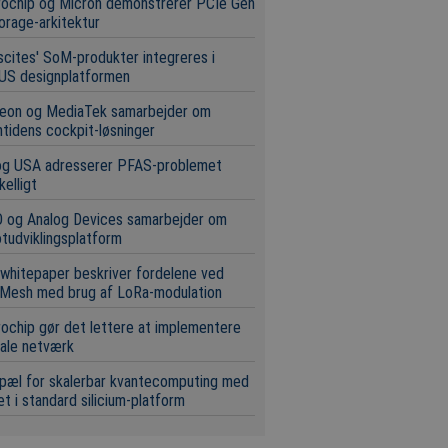
rochip og Micron demonstrerer PCIe Gen
orage-arkitektur
scites' SoM-produkter integreres i
US designplatformen
neon og MediaTek samarbejder om
tidens cockpit-løsninger
og USA adresserer PFAS-problemet
kelligt
 og Analog Devices samarbejder om
tudviklingsplatform
whitepaper beskriver fordelene ved
Mesh med brug af LoRa-modulation
ochip gør det lettere at implementere
ale netværk
pæl for skalerbar kvantecomputing med
t i standard silicium-platform