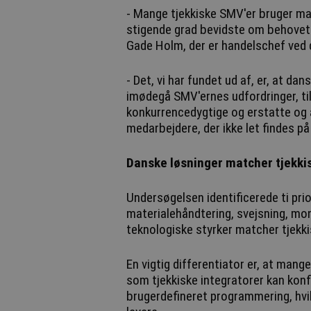
- Mange tjekkiske SMV'er bruger man
stigende grad bevidste om behovet 
Gade Holm, der er handelschef ved
- Det, vi har fundet ud af, er, at da
imødegå SMV'ernes udfordringer, til
konkurrencedygtige og erstatte og
medarbejdere, der ikke let findes p
Danske løsninger matcher tjekki
Undersøgelsen identificerede ti pri
materialehåndtering, svejsning, mo
teknologiske styrker matcher tjekk
En vigtig differentiator er, at man
som tjekkiske integratorer kan ko
brugerdefineret programmering, hvil