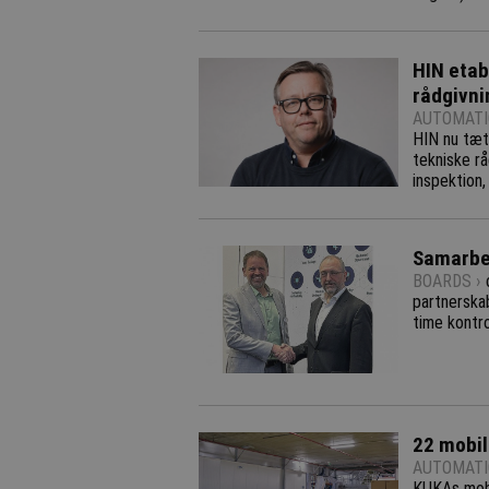
HIN etab
rådgivni
AUTOMATI
HIN nu tæt
tekniske rå
inspektion,
Samarbej
BOARDS ›
partnerskab
time kontro
22 mobil
AUTOMATI
KUKAs mobi