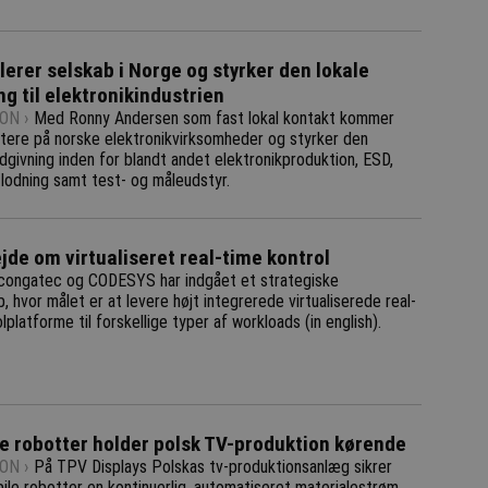
lerer selskab i Norge og styrker den lokale
ng til elektronikindustrien
ON ›
Med Ronny Andersen som fast lokal kontakt kommer
tere på norske elektronikvirksomheder og styrker den
dgivning inden for blandt andet elektronikproduktion, ESD,
 lodning samt test- og måleudstyr.
de om virtualiseret real-time kontrol
congatec og CODESYS har indgået et strategiske
, hvor målet er at levere højt integrerede virtualiserede real-
lplatforme til forskellige typer af workloads (in english).
e robotter holder polsk TV-produktion kørende
ON ›
På TPV Displays Polskas tv-produktionsanlæg sikrer
le robotter en kontinuerlig, automatiseret materialestrøm.