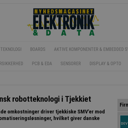
 TEKNOLOGI
BOARDS
AKTIVE KOMPONENTER & EMBEDDED 
ERSIKKERHED
PCB & EDA
SENSORER
DISPLAY & OPTO
nsk robotteknologi i Tjekkiet
Fir
nde omkostninger driver tjekkiske SMV'er mod
matiseringsløsninger, hvilket giver danske