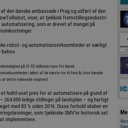
ilt af den danske ambassade i Prag og udført af den
ToRobot, viser, at tjekkisk fremstillingsindustri
r automatisering, som er drevet af mangel på
lønomkostninger.
ske robot- og automationsvirksomheder er særligt
e behov.
kedsmulighed på 31-55 millioner euro for dansk
onsvirksomheder i løbet af de næste tre til fem år, hvor danske
12% af dette voksende segment.
et hidtil uset pres for at automatisere på grund af
 264.000 ledige stillinger på landsplan – og hurtigt
teget med 83 % siden 2016. Disse forhold skaber en
Me
ringsløsninger, som tjekkiske SMV'er historisk set
 at implementere.
Nors
Dan