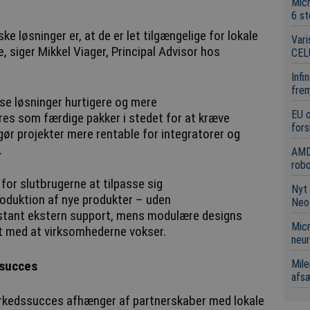
Mic
6 st
e løsninger er, at de er let tilgængelige for lokale
Vari
e, siger Mikkel Viager, Principal Advisor hos
CEL
Infi
frem
se løsninger hurtigere og mere
EU 
res som færdige pakker i stedet for at kræve
fors
r projekter mere rentable for integratorer og
.
AMD
robo
for slutbrugerne at tilpasse sig
Nyt 
oduktion af nye produkter – uden
Neo
stant ekstern support, mens modulære designs
Micr
akt med at virksomhederne vokser.
neur
Mile
 succes
afsæ
rkedssucces afhænger af partnerskaber med lokale