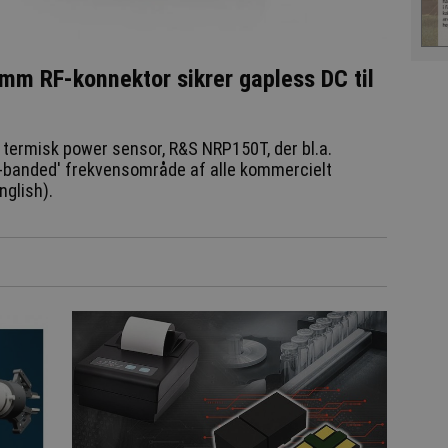
mm RF-konnektor sikrer gapless DC til
 termisk power sensor, R&S NRP150T, der bl.a.
-banded' frekvensområde af alle kommercielt
nglish).