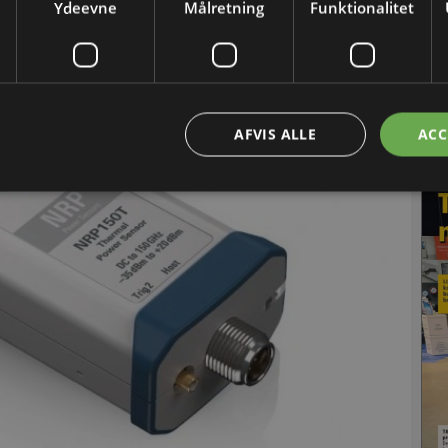
Ydeevne
Målretning
Funktionalitet
Læ
AFVIS ALLE
ACC