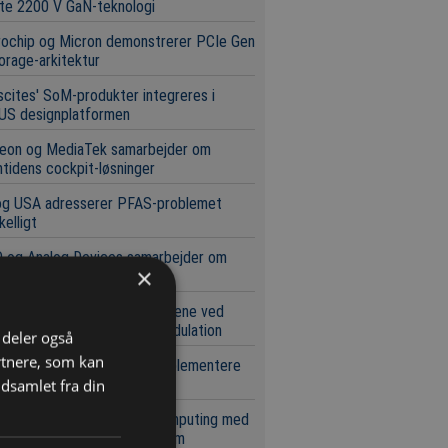
te 2200 V GaN-teknologi
rochip og Micron demonstrerer PCIe Gen
orage-arkitektur
scites' SoM-produkter integreres i
US designplatformen
neon og MediaTek samarbejder om
tidens cockpit-løsninger
og USA adresserer PFAS-problemet
kelligt
 og Analog Devices samarbejder om
×
tudviklingsplatform
whitepaper beskriver fordelene ved
Mesh med brug af LoRa-modulation
i deler også
rtnere, som kan
ochip gør det lettere at implementere
ale netværk
dsamlet fra din
pæl for skalerbar kvantecomputing med
t i standard silicium-platform