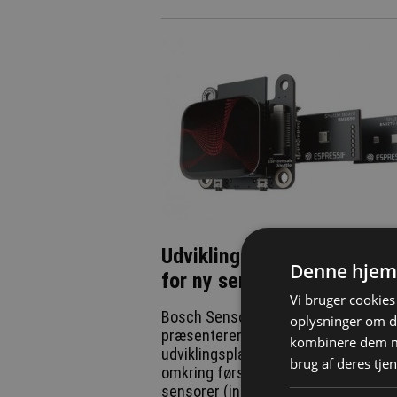
Udviklingsplatform baner v
Denne hjem
for ny sensorinnovation
Vi bruger cookies 
Bosch Sensortec og Espressif
oplysninger om d
præsenterer ESP-SensairShuttle
kombinere dem me
udviklingsplatformen, der er bygget
brug af deres tjen
omkring førstnævntes højtydende 
sensorer (in english).