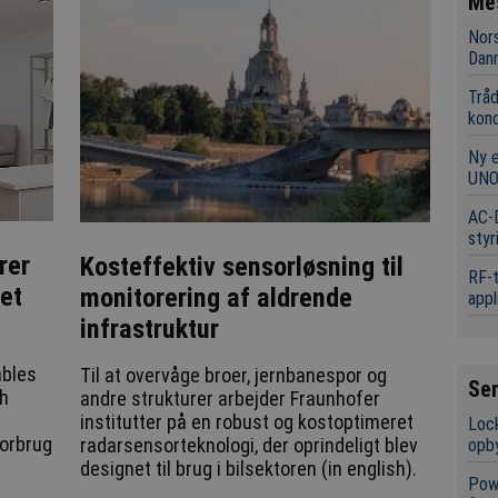
Me
Nors
Dan
Tråd
kon
Ny 
UNO
AC-D
styr
rer
Kosteffektiv sensorløsning til
RF-t
det
monitorering af aldrende
appl
infrastruktur
ables
Til at overvåge broer, jernbanespor og
Se
ch
andre strukturer arbejder Fraunhofer
institutter på en robust og kostoptimeret
Lock
forbrug
radarsensorteknologi, der oprindeligt blev
opb
designet til brug i bilsektoren (in english).
Powe