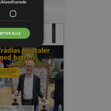
Uklassificerede
s Magasinet
EPTER ALLE