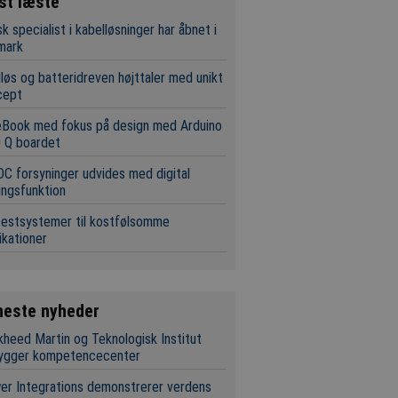
st læste
k specialist i kabelløsninger har åbnet i
mark
løs og batteridreven højttaler med unikt
cept
eBook med fokus på design med Arduino
 Q boardet
C forsyninger udvides med digital
ingsfunktion
estsystemer til kostfølsomme
ikationer
neste nyheder
heed Martin og Teknologisk Institut
ygger kompetencecenter
r Integrations demonstrerer verdens