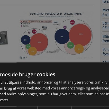
førs
Mic
6 st
Vari
CEL
Infi
frem
EU 
fors
AMD
robo
Kamaramoduler finder nye
ejen
meside bruger cookies
Nyt 
anvendelsesområder
Neo
til at tilpasse indhold, annoncer og til at analysere vores trafik. V
Kameramoduler bruges i stort omfang i
in brug af vores websted med vores annoncerings- og analysepa
Micr
smartphones og lignende. I ny rapport
neur
d andre oplysninger, som du har givet dem, eller som de har in
belyser Yole Group, hvordan
 op
ester.
Mile
kameramoduler bevæger sig ind i nye
MEMS
afsæ
hurtigt voksende applikationer (in english).