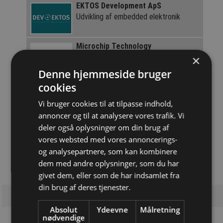
EKTOS Development ApS
Udvikling af embedded elektronik
Microchip Technology
A global embedded-control
×
semiconductor firm
Denne hjemmeside bruger
cookies
Logic Development
FPGA-specialisten
Vi bruger cookies til at tilpasse indhold,
annoncer og til at analysere vores trafik. Vi
Texim
deler også oplysninger om din brug af
Focus Suppliers Nordic
vores websted med vores annoncerings-
og analysepartnere, som kan kombinere
dem med andre oplysninger, som du har
givet dem, eller som de har indsamlet fra
din brug af deres tjenester.
Absolut
Ydeevne
Målretning
nødvendige