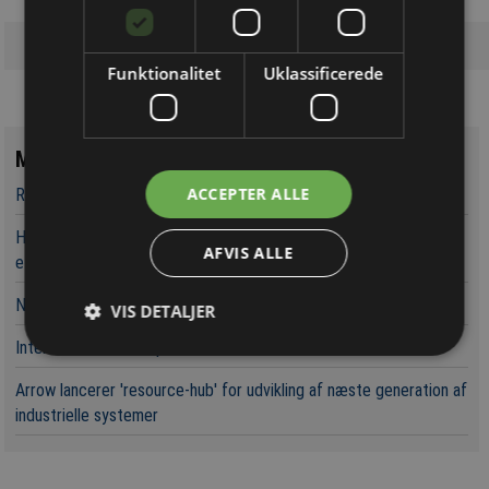
Funktionalitet
Uklassificerede
Mest læste
ACCEPTER ALLE
RF-testsystemer til kostfølsomme applikationer
Højspræcision flux gate AC/DC strømtransducere 'knuser' Hall-
AFVIS ALLE
effekt løsninger
Nyt Click-board understøtter 4G LTE Cat 1 bis
VIS DETALJER
International hæderspris til dansk robotvirksomhed
Arrow lancerer 'resource-hub' for udvikling af næste generation af
industrielle systemer