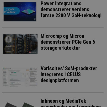
Power Integrations
demonstrerer verdens
første 2200 V GaN-teknologi
Microchip og Micron
demonstrerer PCIe Gen 6
storage-arkitektur
Variscites' SoM-produkter
integreres i CELUS
designplatformen
Infineon og MediaTek
samarbejder om fremtidens