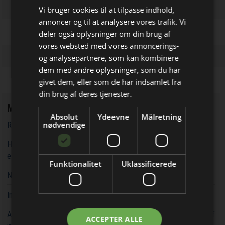
Vi bruger cookies til at tilpasse indhold,
annoncer og til at analysere vores trafik. Vi
deler også oplysninger om din brug af
vores websted med vores annoncerings-
og analysepartnere, som kan kombinere
Bliv opdateret hver uge
dem med andre oplysninger, som du har
givet dem, eller som de har indsamlet fra
Få de vigtigste nyheder fra
din brug af deres tjenester.
Elektronik & Data
Mest læste
Absolut
Ydeevne
Målretning
direkte i din indbakke
nødvendige
RF-testsystemer til kostfølsomme applikationer
Højspræcision flux gate AC/DC strømtransducere 'knuser' Hall-
effekt løsninger
Funktionalitet
Uklassificerede
Nyt Click-board understøtter 4G LTE Cat 1 bis
International hæderspris til dansk robotvirksomhed
Jeg modtager allerede
Arrow lancerer 'resource-hub' for udvikling af næste generation af
ACCEPTER ALLE