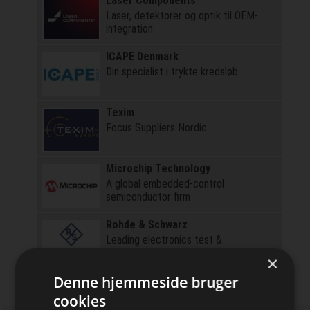
Laser Components
Laser, detektorer og optik til OEM-
integration
ICAPE Denmark
Din specialist i trykte kredsløb
Texim
Focus Suppliers Nordic
Microchip Technology
A global embedded-control
semiconductor firm
Rohde & Schwarz
Leading electronics test &
measurement solutions
×
Denne hjemmeside bruger
cookies