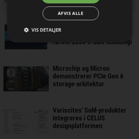
industrielle systemer
nyhedsbrevet
AFVIS ALLE
Power Integrations
VIS DETALJER
demonstrerer verdens
første 2200 V GaN-teknologi
Microchip og Micron
demonstrerer PCIe Gen 6
storage-arkitektur
Variscites' SoM-produkter
integreres i CELUS
designplatformen