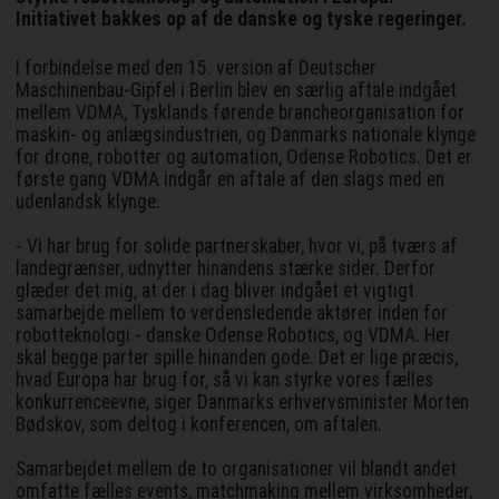
Initiativet bakkes op af de danske og tyske regeringer.
I forbindelse med den 15. version af Deutscher
Maschinenbau-Gipfel i Berlin blev en særlig aftale indgået
mellem VDMA, Tysklands førende brancheorganisation for
maskin- og anlægsindustrien, og Danmarks nationale klynge
for drone, robotter og automation, Odense Robotics. Det er
første gang VDMA indgår en aftale af den slags med en
udenlandsk klynge.
- Vi har brug for solide partnerskaber, hvor vi, på tværs af
landegrænser, udnytter hinandens stærke sider. Derfor
glæder det mig, at der i dag bliver indgået et vigtigt
samarbejde mellem to verdensledende aktører inden for
robotteknologi - danske Odense Robotics, og VDMA. Her
skal begge parter spille hinanden gode. Det er lige præcis,
hvad Europa har brug for, så vi kan styrke vores fælles
konkurrenceevne, siger Danmarks erhvervsminister Morten
Bødskov, som deltog i konferencen, om aftalen.
Samarbejdet mellem de to organisationer vil blandt andet
omfatte fælles events, matchmaking mellem virksomheder,