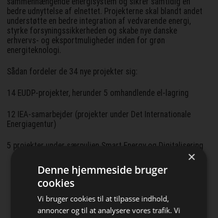
sammenhængende energisystem og sikrer samtidig en
bedre udnyttelse af elnettet. Projekterne skal blandt andet
understøtte en bedre integration af vedvarende energi,
styrke forsyningssikkerheden og skabe nye danske
erhvervs- og eksportmuligheder inden for grøn
energiteknologi.
Sådan fordeler de 34 nye projekter sig:
14 EUDP-projekter, herunder 5 omhandlende el-lagring
12 IEA-samarbejder (projekter under Det Internationale
Energiagentur)
5 projekter under særpuljen Smart Energy og Digitalisering
×
Denne hjemmeside bruger
Firmaprofiler
cookies
TME
Vi bruger cookies til at tilpasse indhold,
Leading global distributor of electronic
annoncer og til at analysere vores trafik. Vi
components