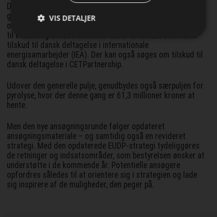
Der udbydes denne gang 240 millioner kroner i EUDP’s
generelle pulje, hvor der kan søges om støtte til udvikling
VIS DETALJER
og demonstration af ny energiteknologi under EUDP, tilskud
til etablering af testfaciliteter under Green Labs DK samt
tilskud til dansk deltagelse i internationale
energisamarbejder (IEA). Der kan også søges om tilskud til
dansk deltagelse i CETPartnership.
Udover den generelle pulje, genudbydes også særpuljen for
pyrolyse, hvor der denne gang er 61,3 millioner kroner at
hente.
Men den nye ansøgningsrunde følger opdateret
ansøgningsmateriale – og samtidig også en revideret
strategi. Med den opdaterede EUDP-strategi tydeliggøres
de retninger og indsatsområder, som bestyrelsen ønsker at
understøtte i de kommende år. Potentielle ansøgere
opfordres således til at orientere sig i strategien og lade
sig inspirere af de muligheder, den peger på.