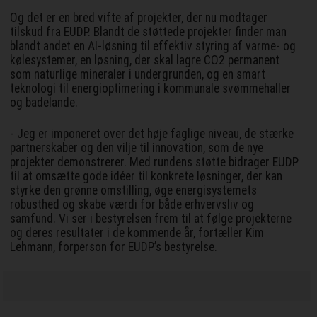
Og det er en bred vifte af projekter, der nu modtager
tilskud fra EUDP. Blandt de støttede projekter finder man
blandt andet en AI-løsning til effektiv styring af varme- og
kølesystemer, en løsning, der skal lagre CO2 permanent
som naturlige mineraler i undergrunden, og en smart
teknologi til energioptimering i kommunale svømmehaller
og badelande.
- Jeg er imponeret over det høje faglige niveau, de stærke
partnerskaber og den vilje til innovation, som de nye
projekter demonstrerer. Med rundens støtte bidrager EUDP
til at omsætte gode idéer til konkrete løsninger, der kan
styrke den grønne omstilling, øge energisystemets
robusthed og skabe værdi for både erhvervsliv og
samfund. Vi ser i bestyrelsen frem til at følge projekterne
og deres resultater i de kommende år, fortæller Kim
Lehmann, forperson for EUDP’s bestyrelse.