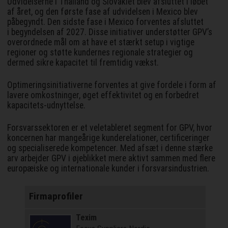
Udvidelserne i Thailand og Slovakiet blev afsluttet i løbet
af året, og den første fase af udvidelsen i Mexico blev
påbegyndt. Den sidste fase i Mexico forventes afsluttet
i begyndelsen af 2027. Disse initiativer understøtter GPV’s
overordnede mål om at have et stærkt setup i vigtige
regioner og støtte kundernes regionale strategier og
dermed sikre kapacitet til fremtidig vækst.
Optimeringsinitiativerne forventes at give fordele i form af
lavere omkostninger, øget effektivitet og en forbedret
kapacitets-udnyttelse.
Forsvarssektoren er et veletableret segment for GPV, hvor
koncernen har mangeårige kunderelationer, certificeringer
og specialiserede kompetencer. Med afsæt i denne stærke
arv arbejder GPV i øjeblikket mere aktivt sammen med flere
europæiske og internationale kunder i forsvarsindustrien.
Firmaprofiler
Texim