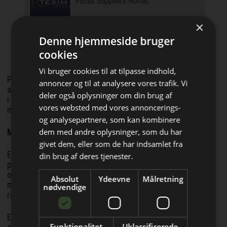
Focus Suppliers Nordic
×
ICAPE Denmark
Denne hjemmeside bruger
Din specialist i trykte kredsløb
cookies
Vi bruger cookies til at tilpasse indhold,
Pipelinen på forsvarsområdet udviklede sig positivt i løbet
annoncer og til at analysere vores trafik. Vi
af 2025, og GPV er godt positioneret til at støtte kunderne
deler også oplysninger om din brug af
i dette segment med pålidelige elektronik-, kabel- og
vores websted med vores annoncerings-
mekatronikløsninger.
og analysepartnere, som kan kombinere
dem med andre oplysninger, som du har
Bliv opdateret hver uge
Markedsforholdene og den global forsyningskæde
givet dem, eller som de har indsamlet fra
Få de vigtigste nyheder fra
Efterspørgslen normaliserede sig i løbet af 2025 med tegn
din brug af deres tjenester.
på vækst mod slutningen af året, understøttet af en styrket
Elektronik & Data
ordreindgang og en solid salgspipeline. Den globale
Absolut
Ydeevne
Målretning
direkte i din indbakke
materiale-forsyningssituation ser generelt ud til at være
nødvendige
relativt stabil.
En stærk efterspørgsel drevet af AI og datacenter-
Funktionalitet
Uklassificerede