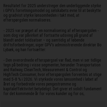
Resultatet for 2025 understreger den underliggende styrke
i GPV’s forretningsmodel og selskabets evne til at beskytte
og gradvist styrke lønsomheden i takt med, at
efterspørgslen normaliseres.
- 2025 var præget af en normalisering af efterspørgslen -
som dog var påvirket af fortsatte udsving på grund af
blandt andet toldsatser – og samtidig af løbende
driftsforbedringer, siger GPV’s administrerende direktør Bo
Lybæk, og han fortsætter:
- Den overordnede efterspørgsel var flad, men vi ser tidlige
tegn på bedring i visse segmenter, herunder Transportation
and Railway, CleanTech, Measurement & Control og
HighTech Consumer, hvor efterspørgslen forventes at stige
med 5-8 % i 2026. Vi styrkede vores lønsomhed i løbet af
året og forbedrede vores pengestrømme og
kapitaleffektivitet betydeligt. Det giver et solidt fundament
for det kommende år for vores kunder og for os,