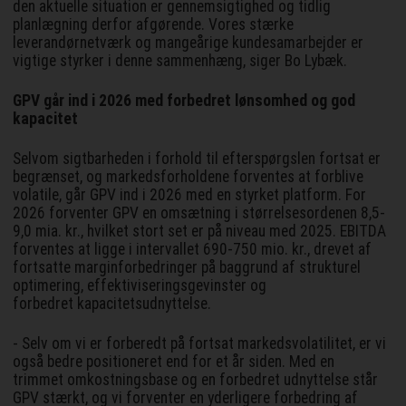
den aktuelle situation er gennemsigtighed og tidlig
planlægning derfor afgørende. Vores stærke
leverandørnetværk og mangeårige kundesamarbejder er
vigtige styrker i denne sammenhæng, siger Bo Lybæk.
GPV går ind i 2026 med forbedret lønsomhed og god
kapacitet
Selvom sigtbarheden i forhold til efterspørgslen fortsat er
begrænset, og markedsforholdene forventes at forblive
volatile, går GPV ind i 2026 med en styrket platform. For
2026 forventer GPV en omsætning i størrelsesordenen 8,5-
9,0 mia. kr., hvilket stort set er på niveau med 2025. EBITDA
forventes at ligge i intervallet 690-750 mio. kr., drevet af
fortsatte marginforbedringer på baggrund af strukturel
optimering, effektiviseringsgevinster og
forbedret kapacitetsudnyttelse.
- Selv om vi er forberedt på fortsat markedsvolatilitet, er vi
også bedre positioneret end for et år siden. Med en
trimmet omkostningsbase og en forbedret udnyttelse står
GPV stærkt, og vi forventer en yderligere forbedring af