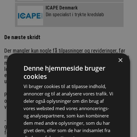
ICAPE Denmark
Din specialist i trykte kredsløb
De næste skridt
Der mangler kun nogle få tilpasninger og revideringer, før
modulet er helt færdigudviklet. Ifølge Mikael Dich er det en
×
mulighed, at kommunikations/DSP/forstærker modulet kan
Denne hjemmeside bruger
leveres som en OEM-løsning, der f.eks. kan tilbydes
cookies
etablerede eller nye højttalerproducenter, som dermed kan
udvikle egne højttaler-løsninger omkring modulet.
Vi bruger cookies til at tilpasse indhold,
annoncer og til at analysere vores trafik. Vi
På længere sigt kan løsningen endvidere tænkes udvidet til
deler også oplysninger om din brug af
også at understøtte trådløs overførsel af audiosignalerne
via f.eks. WiFi.
vores websted med vores annoncerings-
og analysepartnere, som kan kombinere
- Der er ikke noget, der ligger fast endnu, og vi er åben for
dem med andre oplysninger, som du har
gode ideer til, hvordan vi kan komme videre. Modulet skal i
givet dem, eller som de har indsamlet fra
forbindelse med en kommercialisering testes, certificeres