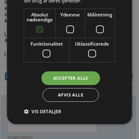
din brug af deres tjenester.
og CE-mærkes, og det er en proces som let kan løbe op i
adskillige hundredtusinde kroner. Før vi går videre med det,
skal vil selvfølgelig i den kommende tid have fuldt ud
Absolut
Ydeevne
Målretning
nødvendige
afdækket interessen for projektet, siger Mikael Dich.
Læs hele artiklen om LIABLoud projektet i den nye nummer
4 af Elektronik & Data.
Funktionalitet
Uklassificerede
Link til ’online-versionen’
LinkedIn
Del
23/6 2026
ACCEPTER ALLE
AFVIS ALLE
Tilmeld nyhedsbrev
VIS DETALJER
Indtast din e-mail-adresse herunder.