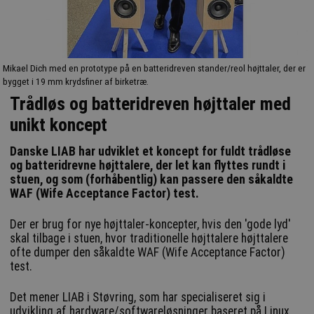
Mikael Dich med en prototype på en batteridreven stander/reol højttaler, der er
bygget i 19 mm krydsfiner af birketræ.
Trådløs og batteridreven højttaler med
unikt koncept
Danske LIAB har udviklet et koncept for fuldt trådløse
og batteridrevne højttalere, der let kan flyttes rundt i
stuen, og som (forhåbentlig) kan passere den såkaldte
WAF (Wife Acceptance Factor) test.
Der er brug for nye højttaler-koncepter, hvis den 'gode lyd'
skal tilbage i stuen, hvor traditionelle højttalere højttalere
ofte dumper den såkaldte WAF (Wife Acceptance Factor)
test.
Det mener LIAB i Støvring, som har specialiseret sig i
udvikling af hardware/softwareløsninger baseret på Linux