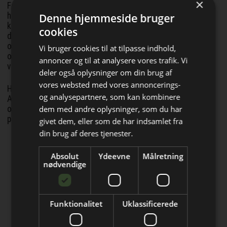
×
For Schneider Electric handler TechDay også om at vise,
hvordan energi, automation, software og data konkret kan
Denne hjemmeside bruger
kobles tættere sammen i fremtidens industrielle drift. På
cookies
dagen kan deltagerne derfor møde partnere på egne stande
og få indblik i løsninger som realtidsmonitorering,
Vi bruger cookies til at tilpasse indhold,
optimering af industrielle anlæg og UPS-systemer, der kan
annoncer og til at analysere vores trafik. Vi
være med til at styrke forsyningssikkerheden.
deler også oplysninger om din brug af
vores websted med vores annoncerings-
Her demonstreres blandt andet ETAP til energisimulering,
og analysepartnere, som kan kombinere
AVEVA Selects softwareplatforme til realtidsmonitorering,
Bliv opdateret hver uge
dem med andre oplysninger, som du har
optimering og digitale tvillinger samt Techvias StackMate
palleteringsrobot.
givet dem, eller som de har indsamlet fra
Få de vigtigste nyheder fra
din brug af deres tjenester.
Elektronik & Data
Firmaprofiler
Absolut
Ydeevne
Målretning
direkte i din indbakke
nødvendige
TME
Leading global distributor of electronic
components
Funktionalitet
Uklassificerede
More Electronics
Computer- og connectivity moduler til