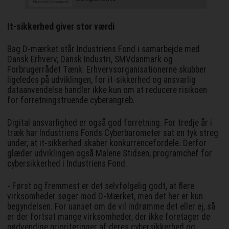
It-sikkerhed giver stor værdi
Bag D-mærket står Industriens Fond i samarbejde med
Dansk Erhverv, Dansk Industri, SMVdanmark og
Forbrugerrådet Tænk. Erhvervsorganisationerne skubber
ligeledes på udviklingen, for it-sikkerhed og ansvarlig
dataanvendelse handler ikke kun om at reducere risikoen
for forretningstruende cyberangreb.
Digital ansvarlighed er også god forretning. For tredje år i
træk har Industriens Fonds Cyberbarometer sat en tyk streg
under, at it-sikkerhed skaber konkurrencefordele. Derfor
glæder udviklingen også Malene Stidsen, programchef for
cybersikkerhed i Industriens Fond.
- Først og fremmest er det selvfølgelig godt, at flere
virksomheder søger mod D-Mærket, men det her er kun
begyndelsen. For uanset om de vil indrømme det eller ej, så
er der fortsat mange virksomheder, der ikke foretager de
nødvendige prioriteringer af deres cybersikkerhed og