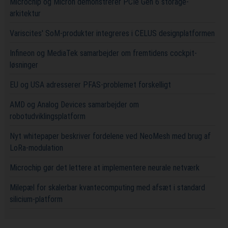
Microchip og Micron demonstrerer PCIe Gen 6 storage-
arkitektur
Variscites' SoM-produkter integreres i CELUS designplatformen
Infineon og MediaTek samarbejder om fremtidens cockpit-
løsninger
EU og USA adresserer PFAS-problemet forskelligt
AMD og Analog Devices samarbejder om
robotudviklingsplatform
Nyt whitepaper beskriver fordelene ved NeoMesh med brug af
LoRa-modulation
Microchip gør det lettere at implementere neurale netværk
Milepæl for skalerbar kvantecomputing med afsæt i standard
silicium-platform