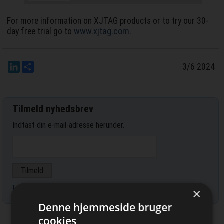
For more information on XJTAG products or to try our 30-
www.xjtag.com
day free trial go to
.
LinkedIn
Del
3/6 2024
Tilmeld nyhedsbrev
Indtast din e-mail-adresse herunder.
Læs mere om udsendelsestidspunkter og afmelding her
.
×
Denne hjemmeside bruger
cookies