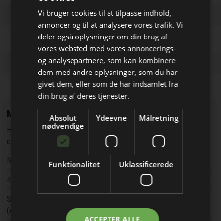
Vi bruger cookies til at tilpasse indhold,
annoncer og til at analysere vores trafik. Vi
deler også oplysninger om din brug af
vores websted med vores annoncerings-
og analysepartnere, som kan kombinere
dem med andre oplysninger, som du har
Bliv opdateret hver uge
givet dem, eller som de har indsamlet fra
Få de vigtigste nyheder fra
din brug af deres tjenester.
Elektronik & Data
Mest læste
Absolut
Ydeevne
Målretning
direkte i din indbakke
nødvendige
Højspræcision flux gate AC/DC strømtransducere 'knuser' Hall-
effekt løsninger
Nyt Click-board understøtter 4G LTE Cat 1 bis
Funktionalitet
Uklassificerede
40 V N-kanal MOSFETs i SOP Advance pakninger
Samarbejde om referenceplatform til en autonom mobil robot
(AMR)
Jeg modtager allerede
ACCEPTER ALLE