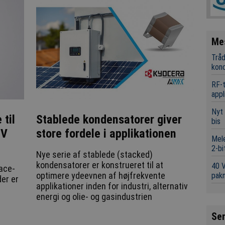
Me
Tråd
kon
RF-t
appl
Nyt 
til
Stablede kondensatorer giver
bis
8V
store fordele i applikationen
Mele
2-bi
Nye serie af stablede (stacked)
kondensatorer er konstrueret til at
40 
ace-
optimere ydeevnen af højfrekvente
pakn
er er
applikationer inden for industri, alternativ
energi og olie- og gasindustrien
Se