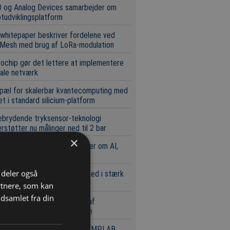
 og Analog Devices samarbejder om
tudviklingsplatform
whitepaper beskriver fordelene ved
Mesh med brug af LoRa-modulation
ochip gør det lettere at implementere
ale netværk
pæl for skalerbar kvantecomputing med
t i standard silicium-platform
brydende tryksensor-teknologi
rstøtter nu målinger ned til 2 bar
×
sbit og Nexperia samarbejder om AI,
d og serverplatforme
i deler også
 europæiske komponentmarked i stærk
st
rtnere, som kan
dsamlet fra din
Key med markant udvidelse af
randør- og produktportefølje
ochip tilbyder gratis tilgang MPLAB