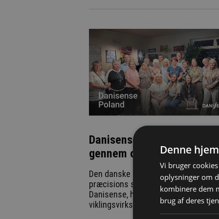
Danisense styrker position
Denne hjem
gennem opkøb af polsk fir
Vi bruger cookies 
Den danske specialist inden for
oplysninger om d
præcisions strømføle-transducere,
kombinere dem me
Danisense, har købt den polske
brug af deres tjen
viklingsvirksomhed Scanwinding.