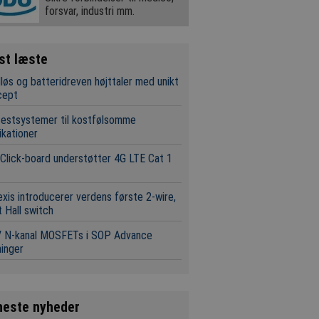
forsvar, industri mm.
st læste
løs og batteridreven højttaler med unikt
cept
estsystemer til kostfølsomme
ikationer
Click-board understøtter 4G LTE Cat 1
xis introducerer verdens første 2-wire,
t Hall switch
V N-kanal MOSFETs i SOP Advance
inger
neste nyheder