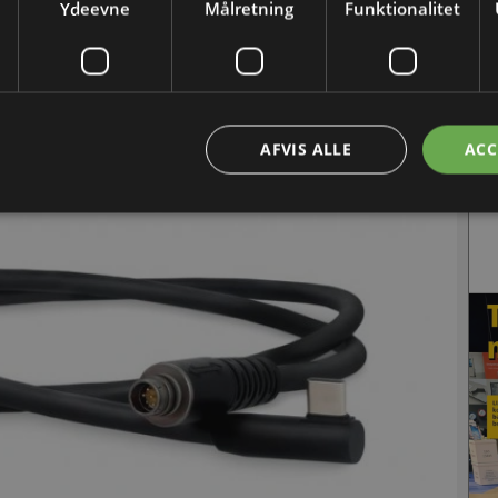
Ydeevne
Målretning
Funktionalitet
værk
anvendelsesmiljøer (in english).
Høje
led
AFVIS ALLE
ACC
Læ