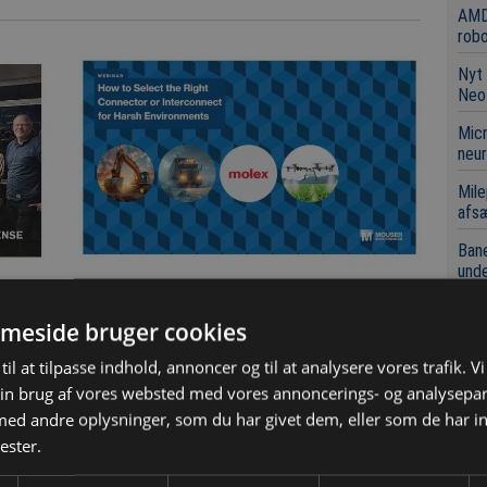
AMD
robo
Nyt 
Neo
Micr
neur
Mile
afsæ
Bane
unde
en
Webinar om valg af pålidelige
Swis
meside bruger cookies
clou
ma
interconnects til ekstreme
til at tilpasse indhold, annoncer og til at analysere vores trafik. V
miljøer
Det
væk
in brug af vores websted med vores annoncerings- og analysepa
Mouser og Molex afholder den 14. oktober
d andre oplysninger, som du har givet dem, eller som de har in
Digi
et webinar om, hvordan man vælger den
ester.
leve
rette konnektor eller
interkonnekteringsløsning til barske
Micr