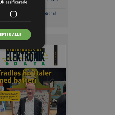
Uklassificerede
tøjer
 sølvpriser presser leverandører af
ende blæk
EPTER ALLE
s Magasinet